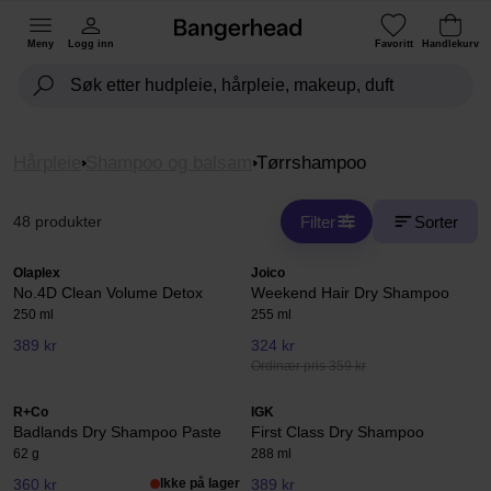
Meny
Logg inn
Favoritt
Handlekurv
Hårpleie
Shampoo og balsam
Tørrshampoo
Filter
Sorter
48 produkter
Olaplex
Joico
No.4D Clean Volume Detox
Weekend Hair Dry Shampoo
250 ml
255 ml
389 kr
324 kr
Ordinær pris 359 kr
R+Co
IGK
Badlands Dry Shampoo Paste
First Class Dry Shampoo
62 g
288 ml
360 kr
Ikke på lager
389 kr