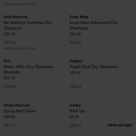
Ordinær pris 399 kr
Four Reasons
Color Wow
No Nothing Sensitive Dry
Insta-Wow Advanced Dry
Shampoo
Shampoo
250 ml
200 ml
207 kr
369 kr
Ordinær pris 229 kr
Evo
Fugazzi
Water Killer Dry Shampoo
Angel Dust Dry Shampoo
Brunette
100 ml
200 ml
329 kr
180 kr
Vision Haircare
Amika
Spray And Clean
Perk Up
200 ml
64 ml
257 kr
189 kr
Ikke på lager