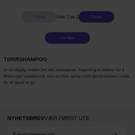
Side 1 av 2
Neste
Vis flere
TØRRSHAMPOO
er en daglig redder for alle situasjoner. Ingenting er lettere for å
friske opp uvasket hår enn en liten spray med tørrshampoo - voila
du er good to go.
NYHETSBREV
VÆR FØRST UTE