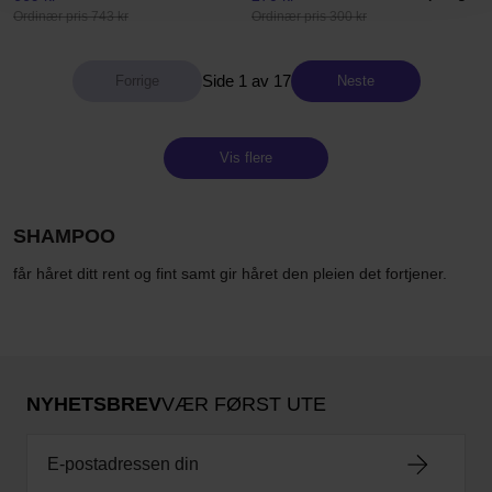
Ordinær pris 743 kr
Ordinær pris 300 kr
Side 1 av 17
Neste
Vis flere
SHAMPOO
får håret ditt rent og fint samt gir håret den pleien det fortjener.
NYHETSBREV
VÆR FØRST UTE