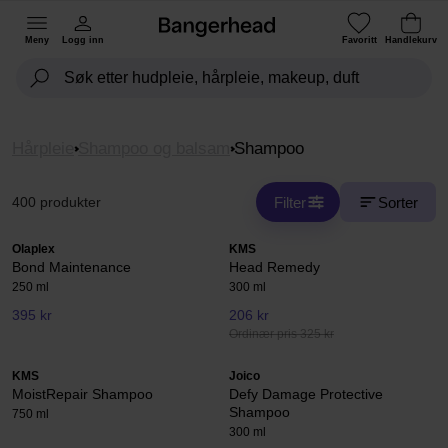
Meny
Logg inn
Favoritt
Handlekurv
Hårpleie
Shampoo og balsam
Shampoo
Filter
Sorter
400 produkter
Olaplex
KMS
Bond Maintenance
Head Remedy
250 ml
300 ml
395 kr
206 kr
Ordinær pris 325 kr
KMS
Joico
MoistRepair Shampoo
Defy Damage Protective
Shampoo
750 ml
300 ml