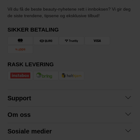
Vil du få de beste beauty-nyhetene rett i innboksen? Vi gir deg
de siste trendene, tipsene og eksklusive tilbud!
SIKKER BETALING
RASK LEVERING
Support
Kontakt oss
Om oss
Spørsmål og svar
Om oss
Kjøpsvilkår
Sosiale medier
Samarbeid med oss
Bytte og retur