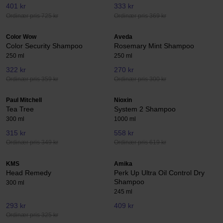
401 kr
333 kr
Ordinær pris 725 kr
Ordinær pris 369 kr
Color Wow
Aveda
Color Security Shampoo
Rosemary Mint Shampoo
250 ml
250 ml
322 kr
270 kr
Ordinær pris 359 kr
Ordinær pris 300 kr
Paul Mitchell
Nioxin
Tea Tree
System 2 Shampoo
300 ml
1000 ml
315 kr
558 kr
Ordinær pris 349 kr
Ordinær pris 619 kr
KMS
Amika
Head Remedy
Perk Up Ultra Oil Control Dry
Shampoo
300 ml
245 ml
293 kr
409 kr
Ordinær pris 325 kr