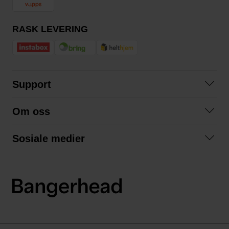
RASK LEVERING
Support
Kontakt oss
Om oss
Spørsmål og svar
Om oss
Kjøpsvilkår
Sosiale medier
Samarbeid med oss
Bytte og retur
Facebook
Bærekraft og miljø
Personvernerklæring
Instagram
Frakt og levering
LinkedIn