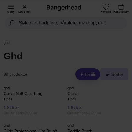
Meny
Logg inn
Favoritt
Handlekurv
ghd
Ghd
Filter
Sorter
89 produkter
ghd
ghd
Curve Soft Curl Tong
Curve
1 pcs
1 pcs
1 875 kr
1 875 kr
Ordinær pris 2 299 kr
Ordinær pris 2 299 kr
ghd
ghd
Glide Professional Hot Brush
Paddle Brush