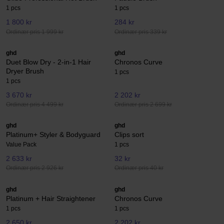
1 pcs
1 pcs
1 800 kr
284 kr
Ordinær pris 1 999 kr
Ordinær pris 339 kr
ghd
ghd
Duet Blow Dry - 2-in-1 Hair
Chronos Curve
Dryer Brush
1 pcs
1 pcs
3 670 kr
2 202 kr
Ordinær pris 4 499 kr
Ordinær pris 2 699 kr
ghd
ghd
Platinum+ Styler & Bodyguard
Clips sort
Value Pack
1 pcs
2 633 kr
32 kr
Ordinær pris 2 926 kr
Ordinær pris 40 kr
ghd
ghd
Platinum + Hair Straightener
Chronos Curve
1 pcs
1 pcs
2 650 kr
2 202 kr