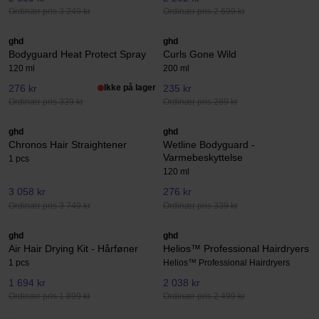
Ordinær pris 3 249 kr
Ordinær pris 2 699 kr
ghd
ghd
Bodyguard Heat Protect Spray
Curls Gone Wild
120 ml
200 ml
276 kr
Ikke på lager
235 kr
Ordinær pris 339 kr
Ordinær pris 289 kr
ghd
ghd
Chronos Hair Straightener
Wetline Bodyguard -
Varmebeskyttelse
1 pcs
120 ml
3 058 kr
276 kr
Ordinær pris 3 749 kr
Ordinær pris 339 kr
ghd
ghd
Air Hair Drying Kit - Hårføner
Helios™ Professional Hairdryers
1 pcs
Helios™ Professional Hairdryers
1 694 kr
2 038 kr
Ordinær pris 1 899 kr
Ordinær pris 2 499 kr