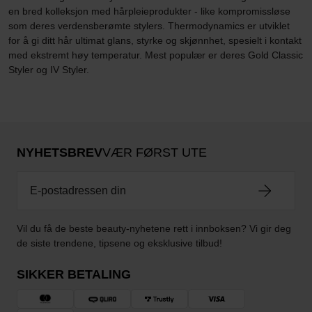
en bred kolleksjon med hårpleieprodukter - like kompromissløse
som deres verdensberømte stylers. Thermodynamics er utviklet
for å gi ditt hår ultimat glans, styrke og skjønnhet, spesielt i kontakt
med ekstremt høy temperatur. Mest populær er deres Gold Classic
Styler og IV Styler.
NYHETSBREV
VÆR FØRST UTE
Vil du få de beste beauty-nyhetene rett i innboksen? Vi gir deg
de siste trendene, tipsene og eksklusive tilbud!
SIKKER BETALING