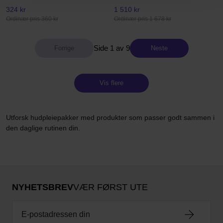
324 kr
1 510 kr
Ordinær pris 360 kr
Ordinær pris 1 678 kr
Side 1 av 9
Neste
Vis flere
Utforsk hudpleiepakker med produkter som passer godt sammen i
den daglige rutinen din.
NYHETSBREV
VÆR FØRST UTE