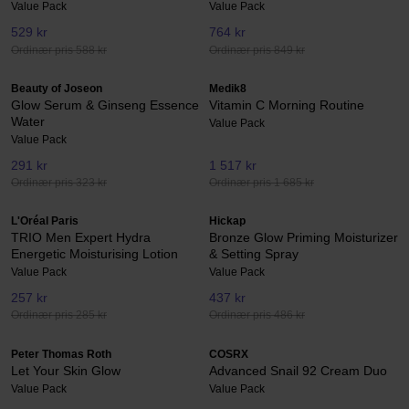
Value Pack
Value Pack
529 kr
764 kr
Ordinær pris 588 kr
Ordinær pris 849 kr
Beauty of Joseon
Medik8
Glow Serum & Ginseng Essence
Vitamin C Morning Routine
Water
Value Pack
Value Pack
291 kr
1 517 kr
Ordinær pris 323 kr
Ordinær pris 1 685 kr
L'Oréal Paris
Hickap
TRIO Men Expert Hydra
Bronze Glow Priming Moisturizer
Energetic Moisturising Lotion
& Setting Spray
Value Pack
Value Pack
257 kr
437 kr
Ordinær pris 285 kr
Ordinær pris 486 kr
Peter Thomas Roth
COSRX
Let Your Skin Glow
Advanced Snail 92 Cream Duo
Value Pack
Value Pack