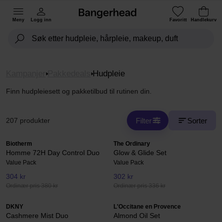
Meny
Logg inn
Favoritt
Handlekurv
Kampanjer
Pakkedeals
Hudpleie
Finn hudpleiesett og pakketilbud til rutinen din.
Filter
Sorter
207 produkter
Biotherm
The Ordinary
Homme 72H Day Control Duo
Glow & Glide Set
Value Pack
Value Pack
304 kr
302 kr
Ordinær pris 380 kr
Ordinær pris 336 kr
DKNY
L'Occitane en Provence
Cashmere Mist Duo
Almond Oil Set