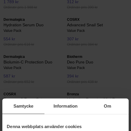
1 789 kr
312 kr
Ordinær pris 1 988 kr
Ordinær pris 390 kr
Dermalogica
COSRX
Hydration Serum Duo
Advanced Snail Set
Value Pack
Value Pack
554 kr
307 kr
Ordinær pris 616 kr
Ordinær pris 384 kr
Dermalogica
Biotherm
Biolumin-C Protection Duo
Deo Pure Duo
Value Pack
Value Pack
587 kr
394 kr
Ordinær pris 652 kr
Ordinær pris 438 kr
COSRX
Bronza
Essence & Toner Set
Hydrating Bronzing Mist Duo
Value Pack
Value Pack
Samtycke
Information
Om
286 kr
495 kr
Ordinær pris 358 kr
Ordinær pris 550 kr
Denna webbplats använder cookies