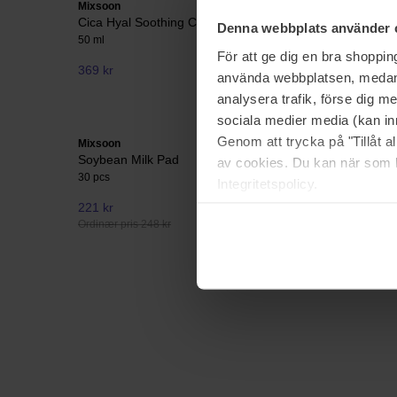
Mixsoon
Mixsoon
Cica Hyal Soothing Cream
Bean Clea
Denna webbplats använder 
50 ml
195 ml
För att ge dig en bra shoppi
369 kr
275 kr
använda webbplatsen, medan d
analysera trafik, förse dig 
sociala medier media (kan in
Genom att trycka på "Tillåt 
Mixsoon
Mixsoon
Soybean Milk Pad
Bean Sun 
av cookies. Du kan när som h
30 pcs
15 g
Integritetspolicy.
221 kr
Ikke på lager
315 kr
Ordinær pris 248 kr