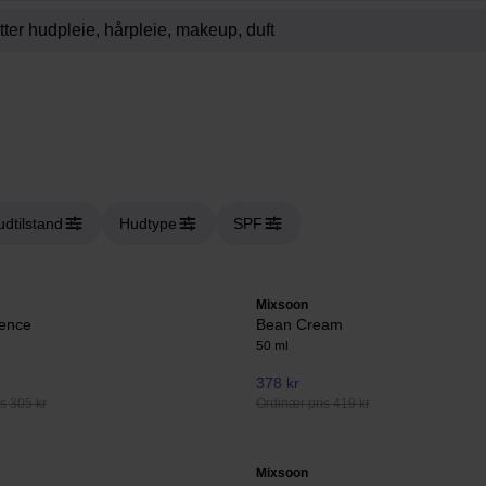
dtilstand
Hudtype
SPF
Mixsoon
ence
Bean Cream
50 ml
378 kr
s 305 kr
Ordinær pris 419 kr
Mixsoon