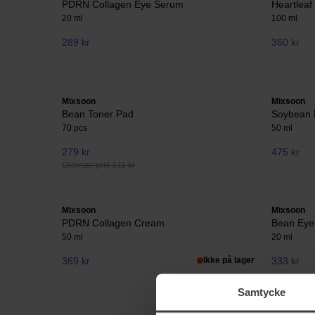
PDRN Collagen Eye Serum
Heartleaf
20 ml
100 ml
289 kr
360 kr
Mixsoon
Mixsoon
Bean Toner Pad
Soybean 
70 pcs
50 ml
279 kr
475 kr
Ordinær pris 311 kr
Mixsoon
Mixsoon
PDRN Collagen Cream
Bean Eye
50 ml
20 ml
369 kr
Ikke på lager
333 kr
Samtycke