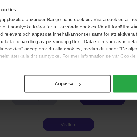
Mixsoon
nsing Oil
Bifida Cream
cookies
60 ml
ngupplevelse använder Bangerhead cookies. Vissa cookies är nöd
378 kr
itt samtycke krävs för att använda cookies för att förbättra vår
med relevant och anpassat innehåll/annonser samt för att aktiver
nefatta behandling av personuppgifter). Data som samlas in del
alla cookies" accepterar du alla cookies, medan du under "Detal
Mixsoon
Stick
Centella Cleansing Foam
elst återkalla ditt samtycke. För mer information se vår Cookie
150 ml
212 kr
Anpassa
Side 1 av 2
Neste
Vis flere