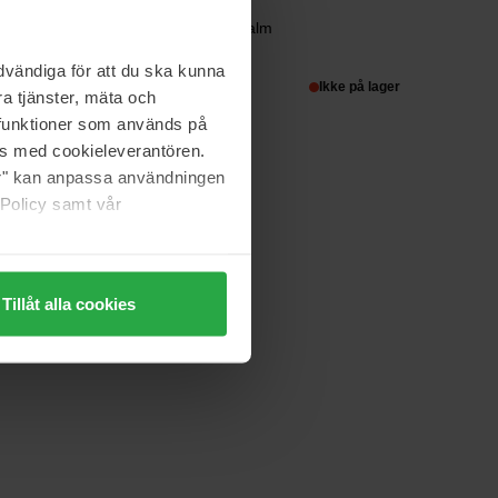
Mixsoon
Collagen Cleansing Balm
50 ml
vändiga för att du ska kunna
289 kr
Ikke på lager
a tjänster, mäta och
a funktioner som används på
as med cookieleverantören.
jer" kan anpassa användningen
Mixsoon
Centella Sun Cream
 Policy samt vår
50 g
275 kr
Tillåt alla cookies