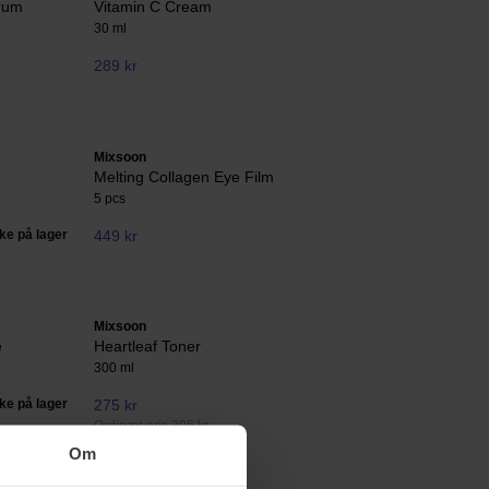
erum
Vitamin C Cream
30 ml
289 kr
Mixsoon
Melting Collagen Eye Film
5 pcs
kke på lager
449 kr
Mixsoon
e
Heartleaf Toner
300 ml
kke på lager
275 kr
Ordinær pris 305 kr
Om