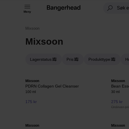
Meny
Mixsoon
Mixsoon
Lagerstatus
Pris
Produkttype
Hu
Mixsoon
Mixsoon
PDRN Collagen Gel Cleanser
Bean Ess
100 ml
30 ml
175 kr
275 kr
Ordinær pri
Mixsoon
Mixsoon