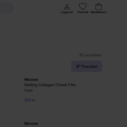
Logg inn
Favoritt
Handlekurv
35 produkter
Populært
Mixsoon
Melting Collagen Cheek Film
5 pcs
559 kr
Mixsoon