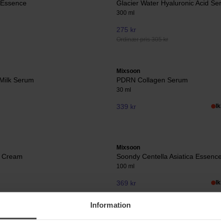
 Essence
Glacier Water Hyaluronic Acid S
300 ml
275 kr
Ordinær pris 305 kr
Mixsoon
Milk Serum
PDRN Collagen Serum
30 ml
339 kr
I
Mixsoon
 Cream
Soondy Centella Asiatica Essenc
100 ml
369 kr
I
Information