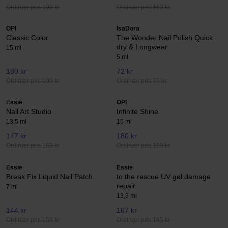
Ordinær pris 199 kr
Ordinær pris 163 kr
OPI
IsaDora
Classic Color
The Wonder Nail Polish Quick
dry & Longwear
15 ml
5 ml
180 kr
72 kr
Ordinær pris 199 kr
Ordinær pris 79 kr
Essie
OPI
Nail Art Studio
Infinite Shine
13,5 ml
15 ml
147 kr
180 kr
Ordinær pris 163 kr
Ordinær pris 199 kr
Essie
Essie
Break Fix Liquid Nail Patch
to the rescue UV gel damage
repair
7 ml
13,5 ml
144 kr
167 kr
Ordinær pris 159 kr
Ordinær pris 185 kr