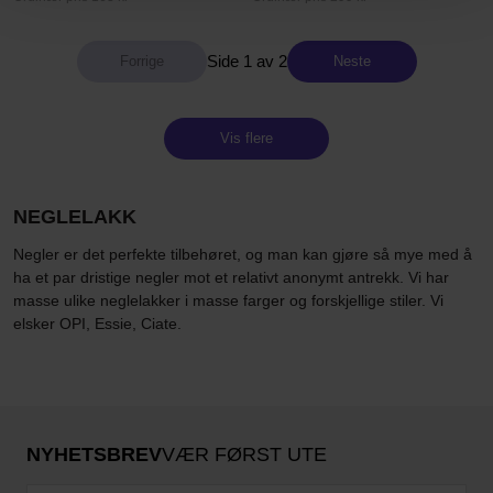
Side 1 av 2
Neste
Vis flere
NEGLELAKK
Negler er det perfekte tilbehøret, og man kan gjøre så mye med å
ha et par dristige negler mot et relativt anonymt antrekk. Vi har
masse ulike neglelakker i masse farger og forskjellige stiler. Vi
elsker OPI, Essie, Ciate.
NYHETSBREV
VÆR FØRST UTE