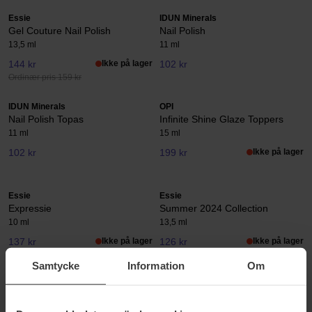
Essie
IDUN Minerals
Gel Couture Nail Polish
Nail Polish
13,5 ml
11 ml
144 kr
Ikke på lager
102 kr
Ordinær pris 159 kr
IDUN Minerals
OPI
Nail Polish Topas
Infinite Shine Glaze Toppers
11 ml
15 ml
102 kr
199 kr
Ikke på lager
Essie
Essie
Expressie
Summer 2024 Collection
10 ml
13,5 ml
137 kr
Ikke på lager
126 kr
Ikke på lager
Ordinær pris 152 kr
Ordinær pris 139 kr
Samtycke
Information
Om
OPI
OPI
Nature Strong
Nail Lacquer Spring Collection
15 ml
15 ml