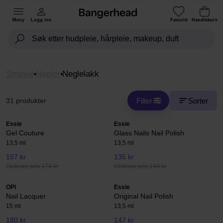
Meny
Logg inn
Favoritt
Handlekurv
Sminke
Negler
Neglelakk
Filter
Sorter
31 produkter
Essie
Essie
Gel Couture
Glass Nails Nail Polish
13,5 ml
13,5 ml
157 kr
135 kr
Ordinær pris 174 kr
Ordinær pris 149 kr
OPI
Essie
Nail Lacquer
Original Nail Polish
15 ml
13,5 ml
180 kr
147 kr