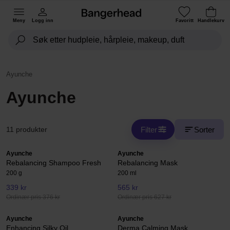
Meny
Logg inn
Favoritt
Handlekurv
Ayunche
Ayunche
Filter
Sorter
11 produkter
Ayunche
Ayunche
Rebalancing Shampoo Fresh
Rebalancing Mask
200 g
200 ml
339 kr
565 kr
Ordinær pris 376 kr
Ordinær pris 627 kr
Ayunche
Ayunche
Enhancing Silky Oil
Derma Calming Mask