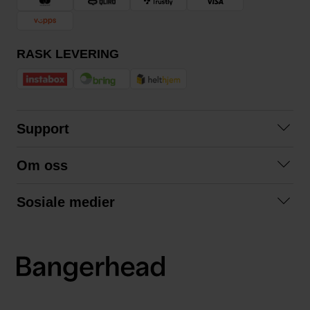
RASK LEVERING
Support
Kontakt oss
Om oss
Spørsmål og svar
Om oss
Kjøpsvilkår
Sosiale medier
Samarbeid med oss
Bytte og retur
Facebook
Bærekraft og miljø
Personvernerklæring
Instagram
Frakt og levering
LinkedIn