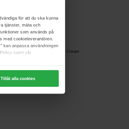
Dermalogica
Dynamic Skin
150 ml
vändiga för att du ska kunna
613 kr
a tjänster, mäta och
Ordinær pris 681 kr
a funktioner som används på
as med cookieleverantören.
jer" kan anpassa användningen
Dermalogica
Powerbright Overnight Cream
 Policy samt vår
50 ml
kke på lager
1 116 kr
Ordinær pris 1 239 kr
Tillåt alla cookies