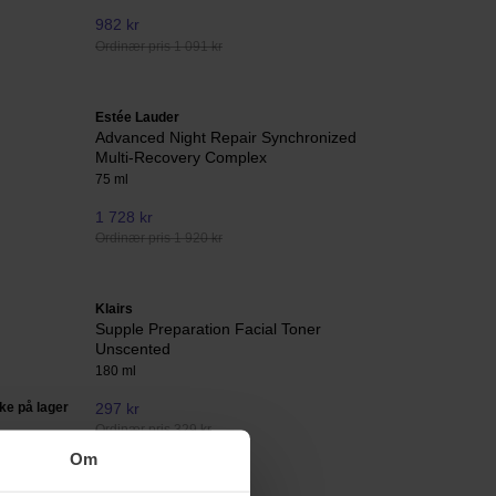
982 kr
Ordinær pris 1 091 kr
Estée Lauder
Advanced Night Repair Synchronized
Multi-Recovery Complex
75 ml
1 728 kr
Ordinær pris 1 920 kr
Klairs
Supple Preparation Facial Toner
Unscented
180 ml
kke på lager
297 kr
Ordinær pris 329 kr
Om