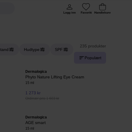
Logg inn
Favoritt
Handlekurv
235 produkter
stand
Hudtype
SPF
Populært
Dermalogica
Phyto Nature Lifting Eye Cream
15 ml
1 273 kr
Ordinær pris 1 603 kr
Dermalogica
AGE smart
15 ml