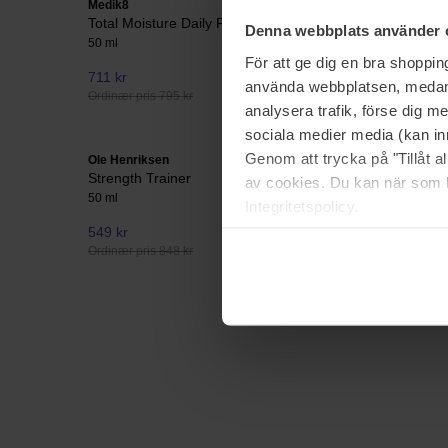
Medik8
Medik8
Total Moisture Daily Facial Cream
Total Mois
Denna webbplats använder 
50 ml
50 ml
För att ge dig en bra shoppi
711 kr
Ikke på lager
572 kr
använda webbplatsen, medan d
Ordinær pris 795 kr
Ordinær pri
analysera trafik, förse dig 
sociala medier media (kan in
Genom att trycka på "Tillåt 
Ole Henriksen
The Ordina
Strength Trainer
Matrixyl 
av cookies. Du kan när som h
50 ml
30 ml
Integritetspolicy.
549 kr
Ikke på lager
173 kr
Ordinær pris 848 kr