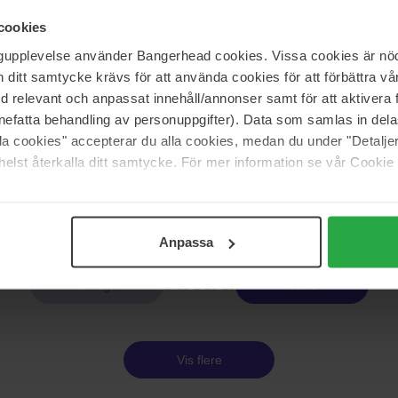
The INKEY List
ture Daily Facial Cream Refill
Peptide Moisturizer
cookies
50 ml
ngupplevelse använder Bangerhead cookies. Vissa cookies är nöd
258 kr
itt samtycke krävs för att använda cookies för att förbättra vår
s 645 kr
med relevant och anpassat innehåll/annonser samt för att aktiver
nefatta behandling av personuppgifter). Data som samlas in del
alla cookies" accepterar du alla cookies, medan du under "Detal
ry
Bioeffect
10% + HA
EGF Serum
elst återkalla ditt samtycke. För mer information se vår Cookie
15 ml
1 239 kr
I
Ordinær pris 1 799 kr
Anpassa
Side 1 av 10
Neste
Vis flere