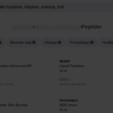
Hudpleie
Aktive ingredienser
Peptider
Bevisste valg
Hårtype
Produkttype
Hudtil
Medik8
eptides Advanced MP
Liquid Peptides
30 ml
538 kr
s 1 295 kr
Ordinær pris 855 kr
Dermalogica
tide Skin Booster
AGE smart
50 ml