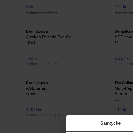
835 kr
279 kr
Ordinær pris 927 kr
Ordinær pri
Dermalogica
Dermalogi
Awaken Peptide Eye Gel
AGE smar
15 ml
30 ml
733 kr
1 217 kr
Ordinær pris 814 kr
Ordinær pri
Dermalogica
The Ordina
AGE smart
Multi-Pep
Serum
50 ml
30 ml
1 020 kr
444 kr
Ordinær pris 1 321 kr
Samtycke