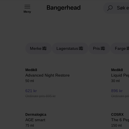
Meny
Merke
Lagerstatus
Pris
Farge
Medik8
Medik8
Advanced Night Restore
Liquid P
50 ml
30 ml
621 kr
896 kr
Ordinær pris 895 kr
Ordinær pri
Dermalogica
COSRX
AGE smart
The 6 Pep
75 ml
150 ml