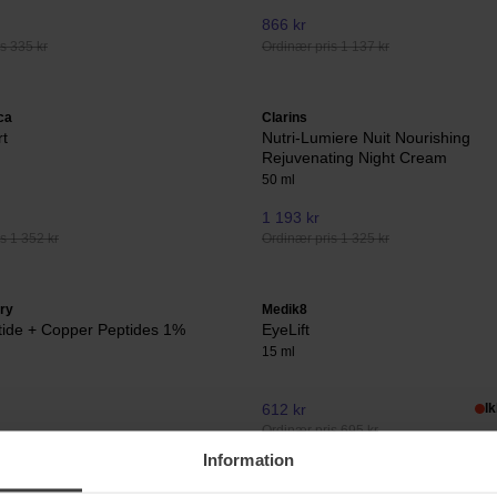
866 kr
s 335 kr
Ordinær pris 1 137 kr
ca
Clarins
t
Nutri-Lumiere Nuit Nourishing
Rejuvenating Night Cream
50 ml
1 193 kr
s 1 352 kr
Ordinær pris 1 325 kr
ry
Medik8
tide + Copper Peptides 1%
EyeLift
15 ml
612 kr
I
Ordinær pris 695 kr
Information