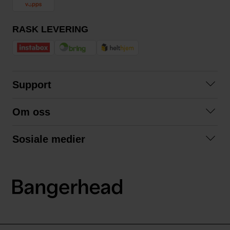
RASK LEVERING
Support
Kontakt oss
Om oss
Spørsmål og svar
Om oss
Kjøpsvilkår
Sosiale medier
Samarbeid med oss
Bytte og retur
Facebook
Bærekraft og miljø
Personvernerklæring
Instagram
Frakt og levering
LinkedIn