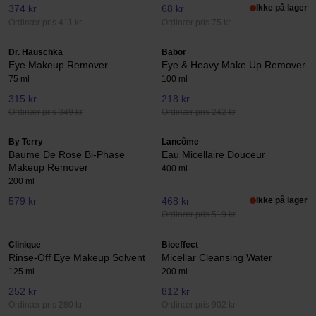
374 kr
68 kr
Ikke på lager
Ordinær pris 411 kr
Ordinær pris 75 kr
Dr. Hauschka
Babor
Eye Makeup Remover
Eye & Heavy Make Up Remover
75 ml
100 ml
315 kr
218 kr
Ordinær pris 349 kr
Ordinær pris 242 kr
By Terry
Lancôme
Baume De Rose Bi-Phase
Eau Micellaire Douceur
Makeup Remover
400 ml
200 ml
579 kr
468 kr
Ikke på lager
Ordinær pris 519 kr
Clinique
Bioeffect
Rinse-Off Eye Makeup Solvent
Micellar Cleansing Water
125 ml
200 ml
252 kr
812 kr
Ordinær pris 280 kr
Ordinær pris 902 kr