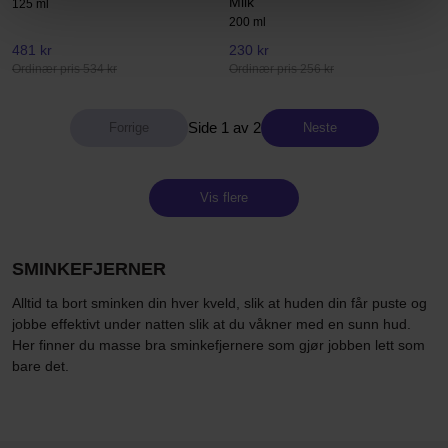
Milk
125 ml
200 ml
481 kr
230 kr
Ordinær pris 534 kr
Ordinær pris 256 kr
Side 1 av 2
Neste
Vis flere
SMINKEFJERNER
Alltid ta bort sminken din hver kveld, slik at huden din får puste og
jobbe effektivt under natten slik at du våkner med en sunn hud.
Her finner du masse bra sminkefjernere som gjør jobben lett som
bare det.