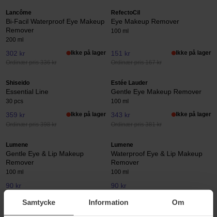
Lancôme
RefectoCil
Bi-Facil Waterproof Eye Makeup
Eye Makeup Remover
Remover
100 ml
200 ml
302 kr
Ikke på lager
151 kr
Ikke på lager
Ordinær pris 336 kr
Ordinær pris 167 kr
Shiseido
Estée Lauder
Essential Line
Gentle Eye Makeup Remover
30 pcs
100 ml
359 kr
Ikke på lager
343 kr
Ikke på lager
Ordinær pris 398 kr
Ordinær pris 381 kr
Lumene
Lumene
Gentle Eye & Lip Makeup
Waterproof Eye & Lip Makeup
Remover
Remover
100 ml
100 ml
90 kr
90 kr
Ordinær pris 99 kr
Ordinær pris 99 kr
Samtycke
Information
Om
Maria Åkerberg
Origins