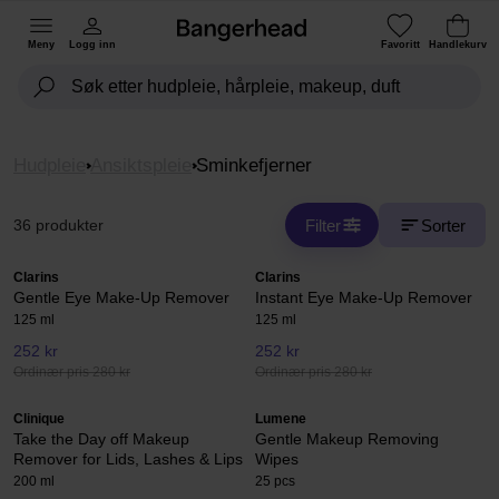
Meny
Logg inn
Favoritt
Handlekurv
Hudpleie
Ansiktspleie
Sminkefjerner
Filter
Sorter
36 produkter
Clarins
Clarins
Gentle Eye Make-Up Remover
Instant Eye Make-Up Remover
125 ml
125 ml
252 kr
252 kr
Ordinær pris 280 kr
Ordinær pris 280 kr
Clinique
Lumene
Take the Day off Makeup
Gentle Makeup Removing
Remover for Lids, Lashes & Lips
Wipes
200 ml
25 pcs