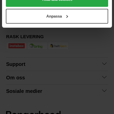
användningen av cookies. Du kan när som helst återkalla
SIKKER BETALING
ditt samtycke. För mer information se vår Cookie Policy
Anpassa
samt vår Integritetspolicy.
RASK LEVERING
Support
Kontakt oss
Om oss
Spørsmål og svar
Om oss
Kjøpsvilkår
Sosiale medier
Samarbeid med oss
Bytte og retur
Facebook
Bærekraft og miljø
Personvernerklæring
Instagram
Frakt og levering