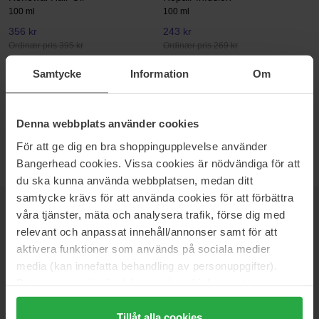
100 ml
100 ml
356 kr
243 kr
Ordinær pris 395 kr
Ordinær pris 269 kr
Samtycke
Information
Om
The Every
The Every
Scalp Food
Scalp Scrub
200 ml
200 ml
438 kr
Ikke på lager
388 kr
Ikke på lager
Denna webbplats använder cookies
Ordinær pris 486 kr
Ordinær pris 431 kr
För att ge dig en bra shoppingupplevelse använder
Bangerhead cookies. Vissa cookies är nödvändiga för att
du ska kunna använda webbplatsen, medan ditt
samtycke krävs för att använda cookies för att förbättra
våra tjänster, mäta och analysera trafik, förse dig med
NYHETSBREV
VÆR FØRST UTE
relevant och anpassat innehåll/annonser samt för att
aktivera funktioner som används på sociala medier
media (kan innefatta behandling av personuppgifter).
Data som samlas in delas med cookieleverantören.
Vil du få de beste beauty-nyhetene rett i innboksen? Vi gir deg
Genom att trycka på "Tillåt alla cookies" accepterar du
de siste trendene, tipsene og eksklusive tilbud!
alla cookies, medan du under "Detaljer" kan anpassa
Tillåt alla cookies