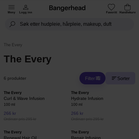
Meny
Logg inn
Favoritt
Handlekurv
The Every
The Every
Filter
Sorter
6 produkter
The Every
The Every
Curl & Wave Infusion
Hydrate Infusion
100 ml
100 ml
266 kr
266 kr
Ordinær pris 295 kr
Ordinær pris 295 kr
The Every
The Every
Renewal Hair Oil
Repair Infusion