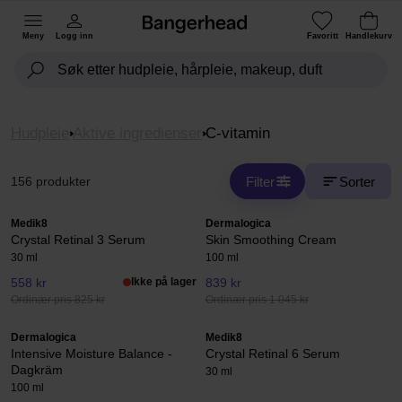
Meny
Logg inn
Favoritt
Handlekurv
Hudpleie
Aktive ingredienser
C-vitamin
Filter
Sorter
156 produkter
Medik8
Dermalogica
Crystal Retinal 3 Serum
Skin Smoothing Cream
30 ml
100 ml
558 kr
Ikke på lager
839 kr
Ordinær pris 825 kr
Ordinær pris 1 045 kr
Dermalogica
Medik8
Intensive Moisture Balance -
Crystal Retinal 6 Serum
Dagkräm
30 ml
100 ml