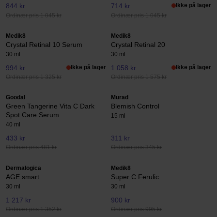
844 kr
714 kr
Ikke på lager
Ordinær pris 1 045 kr
Ordinær pris 1 045 kr
Medik8
Medik8
Crystal Retinal 10 Serum
Crystal Retinal 20
30 ml
30 ml
994 kr
Ikke på lager
1 058 kr
Ikke på lager
Ordinær pris 1 325 kr
Ordinær pris 1 575 kr
Goodal
Murad
Green Tangerine Vita C Dark
Blemish Control
Spot Care Serum
15 ml
40 ml
433 kr
311 kr
Ordinær pris 481 kr
Ordinær pris 345 kr
Dermalogica
Medik8
AGE smart
Super C Ferulic
30 ml
30 ml
1 217 kr
900 kr
Ordinær pris 1 352 kr
Ordinær pris 995 kr