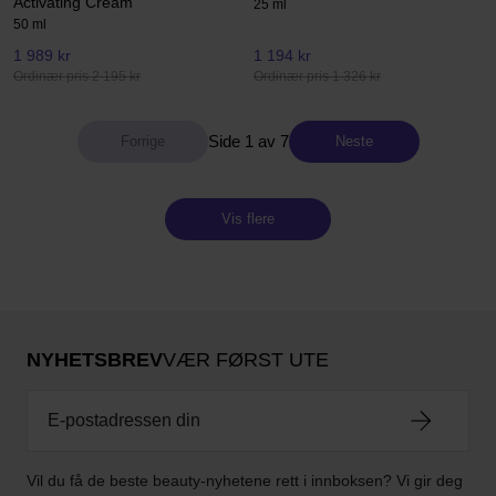
Activating Cream
25 ml
50 ml
1 989 kr
1 194 kr
Ordinær pris 2 195 kr
Ordinær pris 1 326 kr
Side 1 av 7
Neste
Vis flere
NYHETSBREV
VÆR FØRST UTE
Vil du få de beste beauty-nyhetene rett i innboksen? Vi gir deg