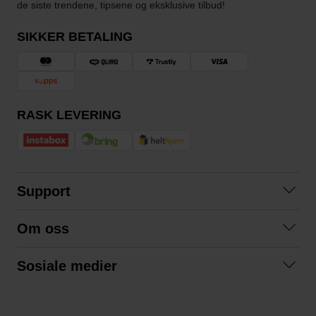
de siste trendene, tipsene og eksklusive tilbud!
SIKKER BETALING
RASK LEVERING
Support
Kontakt oss
Om oss
Spørsmål og svar
Om oss
Kjøpsvilkår
Sosiale medier
Samarbeid med oss
Bytte og retur
Facebook
Bærekraft og miljø
Personvernerklæring
Instagram