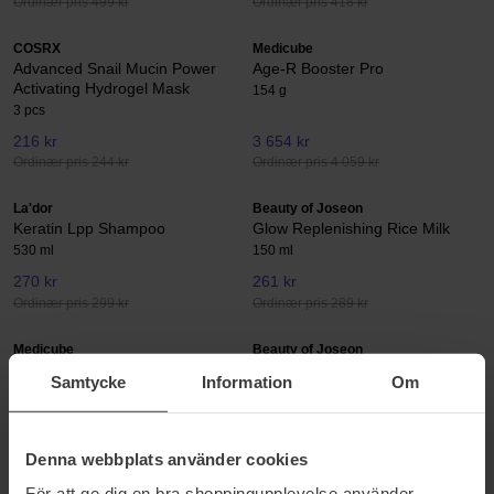
Ordinær pris 499 kr
Ordinær pris 418 kr
COSRX
Medicube
Advanced Snail Mucin Power
Age-R Booster Pro
Activating Hydrogel Mask
154 g
3 pcs
216 kr
3 654 kr
Ordinær pris 244 kr
Ordinær pris 4 059 kr
La'dor
Beauty of Joseon
Keratin Lpp Shampoo
Glow Replenishing Rice Milk
530 ml
150 ml
270 kr
261 kr
Ordinær pris 299 kr
Ordinær pris 289 kr
Medicube
Beauty of Joseon
Collagen Jelly Cream
Light On Serum Centella + Vita
Samtycke
Information
Om
C
110 ml
30 ml
399 kr
244 kr
Denna webbplats använder cookies
Ordinær pris 271 kr
För att ge dig en bra shoppingupplevelse använder