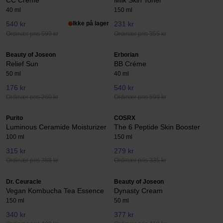
CC Creme
Milk Skin Toner
40 ml
150 ml
540 kr
Ikke på lager
231 kr
Ordinær pris 599 kr
Ordinær pris 355 kr
Beauty of Joseon
Erborian
Relief Sun
BB Créme
50 ml
40 ml
176 kr
540 kr
Ordinær pris 260 kr
Ordinær pris 599 kr
Purito
COSRX
Luminous Ceramide Moisturizer
The 6 Peptide Skin Booster
100 ml
150 ml
315 kr
279 kr
Ordinær pris 388 kr
Ordinær pris 335 kr
Dr. Ceuracle
Beauty of Joseon
Vegan Kombucha Tea Essence
Dynasty Cream
150 ml
50 ml
340 kr
377 kr