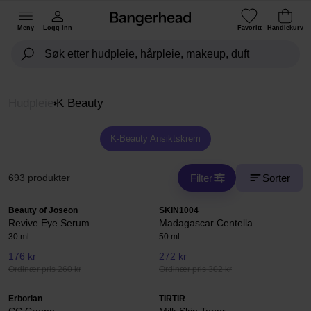
Meny
Logg inn
Favoritt
Handlekurv
Hudpleie
K Beauty
K-Beauty Ansiktskrem
Filter
Sorter
693 produkter
Beauty of Joseon
SKIN1004
Revive Eye Serum
Madagascar Centella
30 ml
50 ml
176 kr
272 kr
Ordinær pris 260 kr
Ordinær pris 302 kr
Erborian
TIRTIR