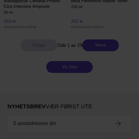
Madagascar Centella Probio-
Beta Panthenol Repair Toner
Cica Intensive Ampoule
150 ml
50 ml
333 kr
252 kr
Ordinær pris 369 kr
Ordinær pris 283 kr
Side 1 av 29
Neste
Vis flere
NYHETSBREV
VÆR FØRST UTE