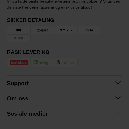
Vil du få de beste beauty-nyhetene rett i innboksen? Vi gir deg
de siste trendene, tipsene og eksklusive tilbud!
SIKKER BETALING
RASK LEVERING
Support
Kontakt oss
Om oss
Spørsmål og svar
Om oss
Kjøpsvilkår
Sosiale medier
Samarbeid med oss
Bytte og retur
Facebook
Bærekraft og miljø
Personvernerklæring