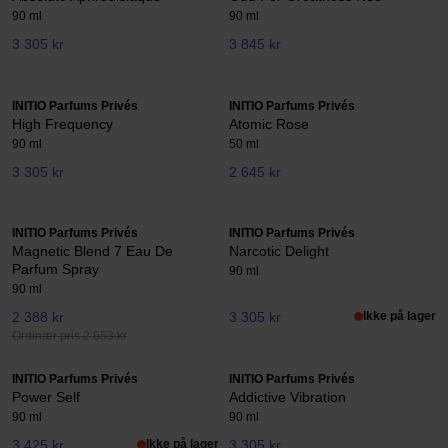
90 ml
90 ml
3 305 kr
3 845 kr
INITIO Parfums Privés
INITIO Parfums Privés
High Frequency
Atomic Rose
90 ml
50 ml
3 305 kr
2 645 kr
INITIO Parfums Privés
INITIO Parfums Privés
Magnetic Blend 7 Eau De
Narcotic Delight
Parfum Spray
90 ml
90 ml
2 388 kr
3 305 kr
Ikke på lager
Ordinær pris 2 653 kr
INITIO Parfums Privés
INITIO Parfums Privés
Power Self
Addictive Vibration
90 ml
90 ml
3 425 kr
Ikke på lager
3 305 kr