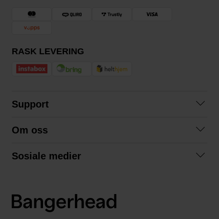
RASK LEVERING
Support
Kontakt oss
Om oss
Spørsmål og svar
Om oss
Kjøpsvilkår
Sosiale medier
Samarbeid med oss
Bytte og retur
Facebook
Bærekraft og miljø
Personvernerklæring
Instagram
Frakt og levering
LinkedIn