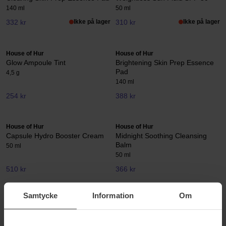
140 ml
50 ml
332 kr
Ikke på lager
310 kr
Ikke på lager
House of Hur
House of Hur
Glow Ampoule Tint
Brightening Skin Prep Essence
Pad
4,5 g
140 ml
254 kr
388 kr
House of Hur
House of Hur
Capsule Hydro Booster Cream
Midnight Soothing Cleansing
Balm
50 ml
50 ml
510 kr
366 kr
Samtycke
Information
Om
HOUSE OF HUR
House of Hur kombinerer det beste fra koreansk hudpleie og