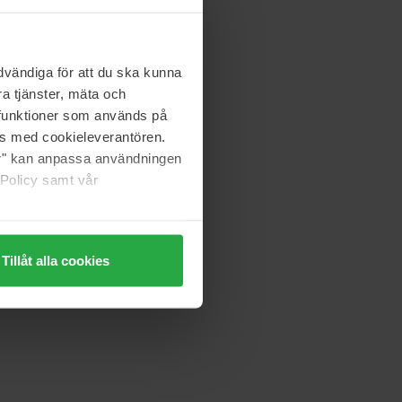
Pixi
 & Eye
FortifEYE
30 pcs
vändiga för att du ska kunna
a tjänster, mäta och
315 kr
a funktioner som används på
Ordinær pris 349 kr
as med cookieleverantören.
jer" kan anpassa användningen
FILORGA
 Policy samt vår
Optim-Eyes Eye Mask
6 ml
91 kr
Ordinær pris 129 kr
Tillåt alla cookies