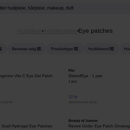
Hudpleie
Ansiktspleie
Eye patches
Bevisste valg
Produkttype
Hudtilstand
Hu
Pixi
gerine Vita C Eye Gel Patch
DetoxifEye - 1 pair
1 pcs
32 kr
s 313 kr
Ordinær pris 35 kr
Beauty of Joseon
 Snail Hydrogel Eye Patches
Revive Under Eye Patch Ginseng 