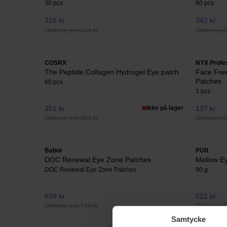
30 pcs
60 pcs
315 kr
342 kr
Ordinær pris 349 kr
Ordinær pri
COSRX
NYX Profe
The Peptide Collagen Hydrogel Eye patch
Face Fre
Patches
60 pcs
1 pcs
351 kr
Ikke på lager
137 kr
Ordinær pris 391 kr
Ordinær pri
Babor
PÜR
DOC Renewal Eye Zone Patches
Mellow E
DOC Renewal Eye Zone Patches
90 g
639 kr
522 kr
Ordinær pris 710 kr
Ordinær pri
Samtycke