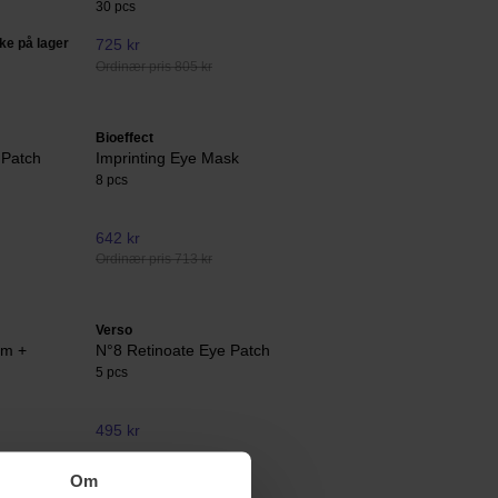
30 pcs
kke på lager
725 kr
Ordinær pris 805 kr
Bioeffect
 Patch
Imprinting Eye Mask
8 pcs
642 kr
Ordinær pris 713 kr
Verso
um +
N°8 Retinoate Eye Patch
5 pcs
495 kr
Om