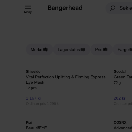
Meny
Merke
Lagerstatus
Pris
Farge
Shiseido
Goodal
Vital Perfection Uplifting & Firming Express
Green Tan
Eye Mask
72 g
12 pcs
1 167 kr
282 kr
Ordinær pris 1 296 kr
Ordinær pri
Pixi
COSRX
BeautifEYE
Advanced