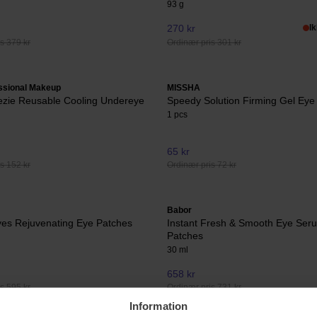
93 g
270 kr
I
s 379 kr
Ordinær pris 301 kr
ssional Makeup
MISSHA
ezie Reusable Cooling Undereye
Speedy Solution Firming Gel Eye
1 pcs
65 kr
s 152 kr
Ordinær pris 72 kr
Babor
yes Rejuvenating Eye Patches
Instant Fresh & Smooth Eye Ser
Patches
30 ml
658 kr
s 595 kr
Ordinær pris 731 kr
Information