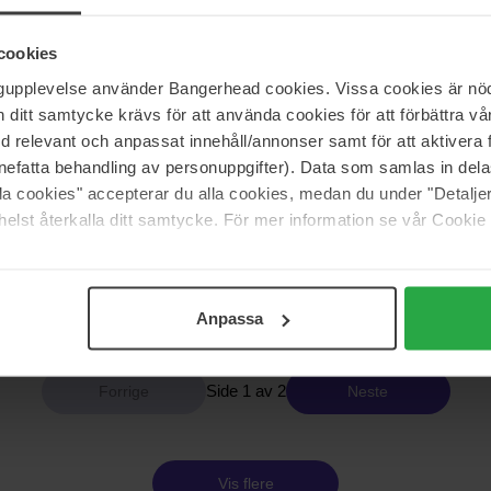
Peter Thomas Roth
 Ice - Lift & Firm Hydra Gel Eye
FIRMx Collagen Hydra-Gel Face
cookies
Patches
ngupplevelse använder Bangerhead cookies. Vissa cookies är nöd
90 pcs
itt samtycke krävs för att använda cookies för att förbättra vår
851 kr
med relevant och anpassat innehåll/annonser samt för att aktiver
Ordinær pris 945 kr
nefatta behandling av personuppgifter). Data som samlas in del
alla cookies" accepterar du alla cookies, medan du under "Detal
Peter Thomas Roth
elst återkalla ditt samtycke. För mer information se vår Cookie
Performance Extra Intensive
Potent-C Eye Patches
90 g
851 kr
Ordinær pris 945 kr
Anpassa
Side 1 av 2
Neste
Vis flere