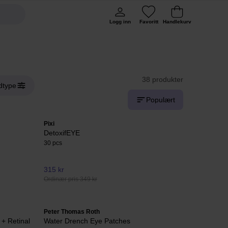
Logg inn
Favoritt
Handlekurv
38 produkter
dtype
Populært
Pixi
DetoxifEYE
30 pcs
315 kr
Ordinær pris 349 kr
Peter Thomas Roth
+ Retinal
Water Drench Eye Patches