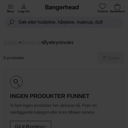
Meny
Logg inn
Favoritt
Handlekurv
Sminke
Øyenbryn
Øyebrynsvoks
Sorter
0 produkter
INGEN PRODUKTER FUNNET
Vi fant ingen produkter her akkurat nå. Prøv en
nærliggende kategori eller kom tilbake senere.
Gå til Øyenbryn