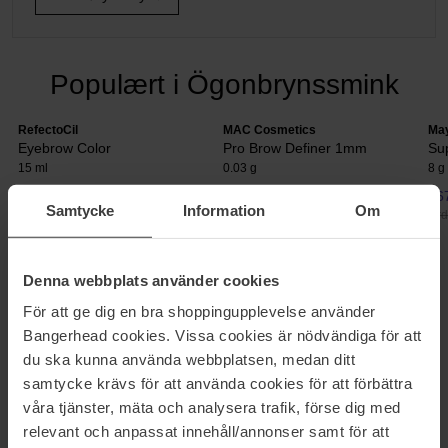
Populært i Ögonbrynssmink
RefectoCil
MAC Cosmetics
May
Eyebrow Color
Pro Brow Definer 1mm
Su
15 ml
0.03 g
8 g
133 kr
343 kr
167
Samtycke
Information
Om
Ordinær pris 147 kr
Ordinær pris 381 kr
Ord
Denna webbplats använder cookies
ØYEBRYNSVOKS
För att ge dig en bra shoppingupplevelse använder
Øyenbryn som ikke holder formen og ikke sitter på plass under
Bangerhead cookies. Vissa cookies är nödvändiga för att
dagen er ikke noe vi vil slite med. Med en øyenbrynsvoks så
slipper du dette. Begynn med å fylle i de tynne partiene på
du ska kunna använda webbplatsen, medan ditt
brynene og derette påfør voksen for å forme og fikse brynene. Vi
samtycke krävs för att använda cookies för att förbättra
har flere ulike varianter å velge mellom - med og uten farge.
våra tjänster, mäta och analysera trafik, förse dig med
relevant och anpassat innehåll/annonser samt för att