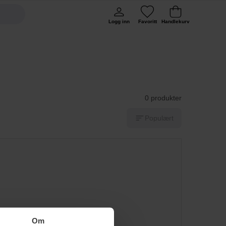
Logg inn
Favoritt
Handlekurv
0 produkter
Populært
Om