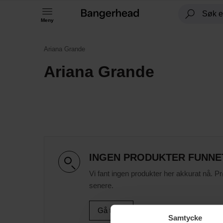
Meny
Ariana Grande
Ariana Grande
INGEN PRODUKTER FUNNE
Vi fant ingen produkter her akkurat nå. P
senere.
Gå til B
Samtycke