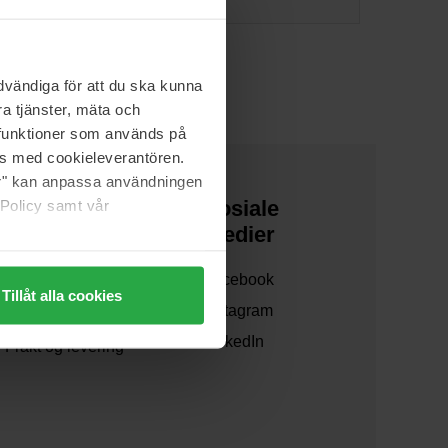
vändiga för att du ska kunna
a tjänster, mäta och
a funktioner som används på
as med cookieleverantören.
jer" kan anpassa användningen
 Policy samt vår
Om oss
Sosiale
medier
Om oss
Facebook
Samarbeid med oss
Tillåt alla cookies
Instagram
Bærekraft og miljø
LinkedIn
Frakt og levering