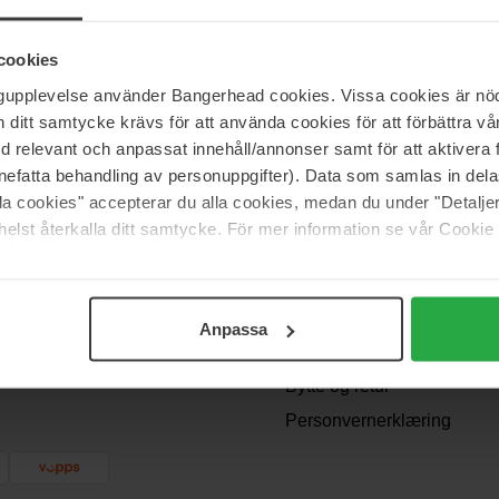
cookies
ngupplevelse använder Bangerhead cookies. Vissa cookies är nöd
itt samtycke krävs för att använda cookies för att förbättra vår
med relevant och anpassat innehåll/annonser samt för att aktiver
nefatta behandling av personuppgifter). Data som samlas in del
alla cookies" accepterar du alla cookies, medan du under "Detal
elst återkalla ditt samtycke. För mer information se vår Cookie
Support
Kontakt oss
Spørsmål og svar
Anpassa
gir deg
Kjøpsvilkår
Bytte og retur
Personvernerklæring