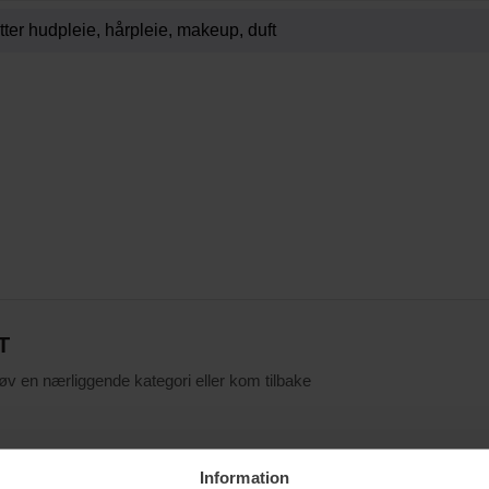
T
røv en nærliggende kategori eller kom tilbake
Information