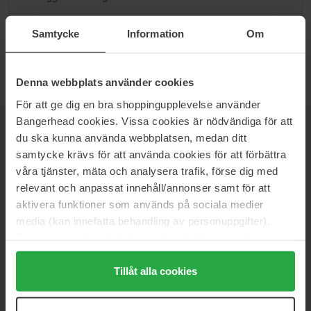
Gå til B
Samtycke
Information
Om
Denna webbplats använder cookies
För att ge dig en bra shoppingupplevelse använder
Bangerhead cookies. Vissa cookies är nödvändiga för att
NYHETSBREV
VÆR FØRST UTE
du ska kunna använda webbplatsen, medan ditt
samtycke krävs för att använda cookies för att förbättra
våra tjänster, mäta och analysera trafik, förse dig med
relevant och anpassat innehåll/annonser samt för att
aktivera funktioner som används på sociala medier
Vil du få de beste beauty-nyhetene rett i innboksen? Vi gir deg
media (kan innefatta behandling av personuppgifter).
de siste trendene, tipsene og eksklusive tilbud!
Data som samlas in delas med cookieleverantören.
Genom att trycka på "Tillåt alla cookies" accepterar du
SIKKER BETALING
alla cookies, medan du under "Detaljer" kan anpassa
Tillåt alla cookies
användningen av cookies. Du kan när som helst återkalla
ditt samtycke. För mer information se vår Cookie Policy