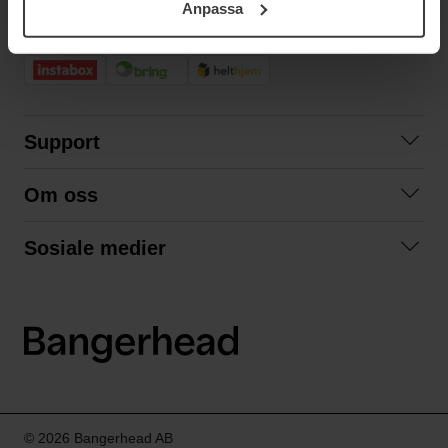
Anpassa
samt vår Integritetspolicy.
RASK LEVERING
Support
Kontakt oss
Om oss
Spørsmål og svar
Om oss
Kjøpsvilkår
Sosiale medier
Samarbeid med oss
Bytte og retur
Facebook
Bærekraft og miljø
Personvernerklæring
Instagram
Frakt og levering
LinkedIn
© 2026 Bangerhead AB