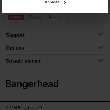
Anpassa
samt vår Integritetspolicy.
RASK LEVERING
Support
Kontakt oss
Om oss
Spørsmål og svar
Om oss
Kjøpsvilkår
Sosiale medier
Samarbeid med oss
Bytte og retur
Facebook
Bærekraft og miljø
Personvernerklæring
Instagram
Frakt og levering
LinkedIn
© 2026 Bangerhead AB