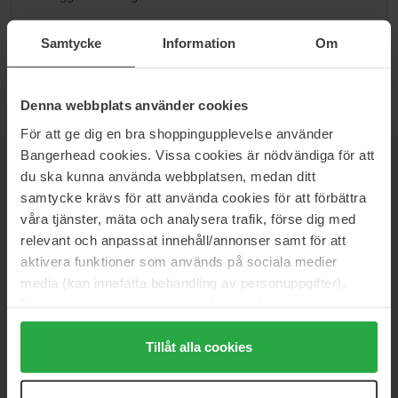
Gå til B
Samtycke
Information
Om
Denna webbplats använder cookies
För att ge dig en bra shoppingupplevelse använder
Bangerhead cookies. Vissa cookies är nödvändiga för att
NYHETSBREV
VÆR FØRST UTE
du ska kunna använda webbplatsen, medan ditt
samtycke krävs för att använda cookies för att förbättra
våra tjänster, mäta och analysera trafik, förse dig med
relevant och anpassat innehåll/annonser samt för att
aktivera funktioner som används på sociala medier
Vil du få de beste beauty-nyhetene rett i innboksen? Vi gir deg
media (kan innefatta behandling av personuppgifter).
de siste trendene, tipsene og eksklusive tilbud!
Data som samlas in delas med cookieleverantören.
Genom att trycka på "Tillåt alla cookies" accepterar du
SIKKER BETALING
alla cookies, medan du under "Detaljer" kan anpassa
Tillåt alla cookies
användningen av cookies. Du kan när som helst återkalla
ditt samtycke. För mer information se vår Cookie Policy