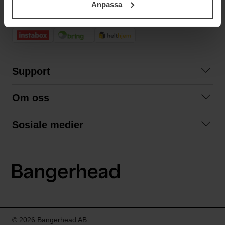
Anpassa
samt vår Integritetspolicy.
RASK LEVERING
Support
Kontakt oss
Om oss
Spørsmål og svar
Om oss
Kjøpsvilkår
Sosiale medier
Samarbeid med oss
Bytte og retur
Facebook
Bærekraft og miljø
Personvernerklæring
Instagram
Frakt og levering
LinkedIn
© 2026 Bangerhead AB