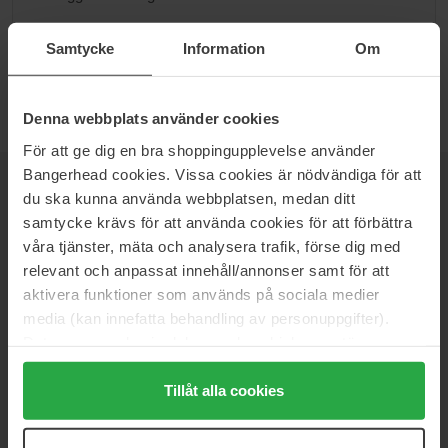
Gå til B
Samtycke
Information
Om
Denna webbplats använder cookies
För att ge dig en bra shoppingupplevelse använder
Bangerhead cookies. Vissa cookies är nödvändiga för att
NYHETSBREV
VÆR FØRST UTE
du ska kunna använda webbplatsen, medan ditt
samtycke krävs för att använda cookies för att förbättra
våra tjänster, mäta och analysera trafik, förse dig med
relevant och anpassat innehåll/annonser samt för att
aktivera funktioner som används på sociala medier
Vil du få de beste beauty-nyhetene rett i innboksen? Vi gir deg
media (kan innefatta behandling av personuppgifter).
de siste trendene, tipsene og eksklusive tilbud!
Data som samlas in delas med cookieleverantören.
Genom att trycka på "Tillåt alla cookies" accepterar du
SIKKER BETALING
alla cookies, medan du under "Detaljer" kan anpassa
Tillåt alla cookies
användningen av cookies. Du kan när som helst återkalla
ditt samtycke. För mer information se vår Cookie Policy