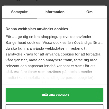
Gå til B
Samtycke
Information
Om
Denna webbplats använder cookies
För att ge dig en bra shoppingupplevelse använder
Bangerhead cookies. Vissa cookies är nödvändiga för att
NYHETSBREV
VÆR FØRST UTE
du ska kunna använda webbplatsen, medan ditt
samtycke krävs för att använda cookies för att förbättra
våra tjänster, mäta och analysera trafik, förse dig med
relevant och anpassat innehåll/annonser samt för att
aktivera funktioner som används på sociala medier
Vil du få de beste beauty-nyhetene rett i innboksen? Vi gir deg
media (kan innefatta behandling av personuppgifter).
de siste trendene, tipsene og eksklusive tilbud!
Data som samlas in delas med cookieleverantören.
Genom att trycka på "Tillåt alla cookies" accepterar du
SIKKER BETALING
alla cookies, medan du under "Detaljer" kan anpassa
Tillåt alla cookies
användningen av cookies. Du kan när som helst återkalla
ditt samtycke. För mer information se vår Cookie Policy