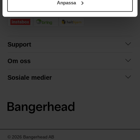
Anpassa
samt vår Integritetspolicy.
RASK LEVERING
Support
Kontakt oss
Om oss
Spørsmål og svar
Om oss
Kjøpsvilkår
Sosiale medier
Samarbeid med oss
Bytte og retur
Facebook
Bærekraft og miljø
Personvernerklæring
Instagram
Frakt og levering
LinkedIn
© 2026 Bangerhead AB