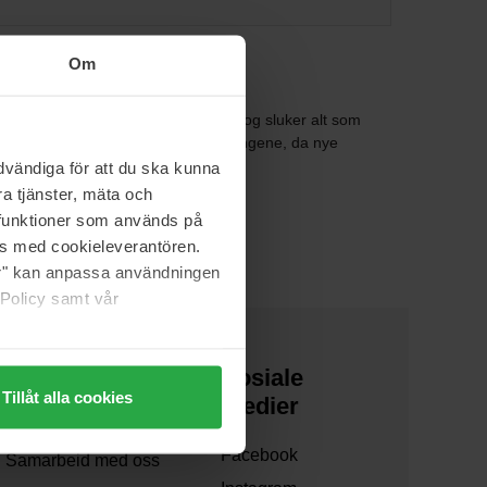
Om
nde interesse for hud og hudhelse og sluker alt som
ie. Det gjelder å henge med i svingene, da nye
vändiga för att du ska kunna
a tjänster, mäta och
a funktioner som används på
as med cookieleverantören.
jer" kan anpassa användningen
 Policy samt vår
Om oss
Sosiale
Tillåt alla cookies
medier
Om oss
Facebook
Samarbeid med oss