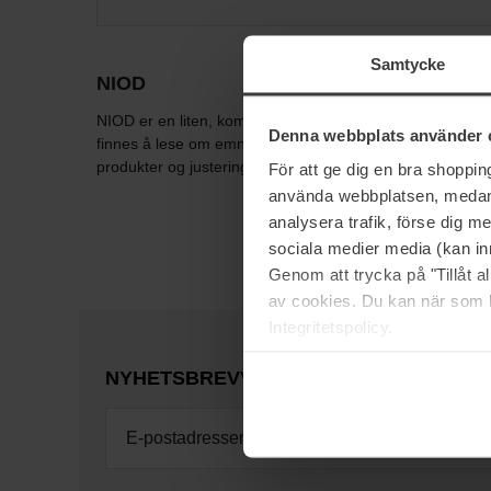
Samtycke
NIOD
NIOD er en liten, komplett hudpleieserie med funksjonel
Denna webbplats använder 
finnes å lese om emnet - SKINCARE FOR THE HYPER EDUCA
produkter og justeringer av ingredienser i eksistere
För att ge dig en bra shoppi
använda webbplatsen, medan d
analysera trafik, förse dig 
sociala medier media (kan in
Genom att trycka på "Tillåt 
av cookies. Du kan när som h
Integritetspolicy.
NYHETSBREV
VÆR FØRST UTE