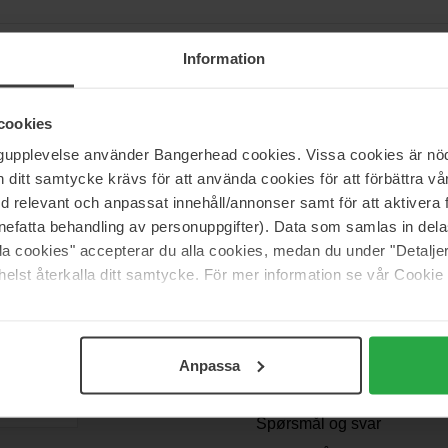
Information
le nisjeprodukter for "hudpleienerden", konsumenten som har en brenne
cookies
TED. NIOD leter alltid etter de seneste innovasjonene innen hudple
nde produkter kommer raskt - EXPECT THE UNEXPECTED.
ngupplevelse använder Bangerhead cookies. Vissa cookies är nöd
itt samtycke krävs för att använda cookies för att förbättra vår
med relevant och anpassat innehåll/annonser samt för att aktiver
nefatta behandling av personuppgifter). Data som samlas in del
alla cookies" accepterar du alla cookies, medan du under "Detal
elst återkalla ditt samtycke. För mer information se vår Cookie
Support
Anpassa
Kontakt oss
Spørsmål og svar