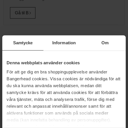
Gå til B
PARIS HILTON
Samtycke
Information
Om
Superstjernen Paris Hilton har i samarbeid med Parlux skapt en
mengde interessante parfymer. Til å begynne med var det tenkt at
samarbeidet kun skulle strekke seg til en parfyme, men det ble
Denna webbplats använder cookies
utøket i sammenheng med at parfymen hennes hadde så utrolig
För att ge dig en bra shoppingupplevelse använder
stor framgang. I dag finnes det en mengde ulike parfymer so
Bangerhead cookies. Vissa cookies är nödvändiga för att
passer alle personer og anledninger.
du ska kunna använda webbplatsen, medan ditt
samtycke krävs för att använda cookies för att förbättra
våra tjänster, mäta och analysera trafik, förse dig med
relevant och anpassat innehåll/annonser samt för att
aktivera funktioner som används på sociala medier
NYHETSBREV
VÆR FØRST UTE
media (kan innefatta behandling av personuppgifter).
Data som samlas in delas med cookieleverantören.