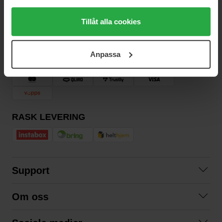
Genom att trycka på "Tillåt alla cookies" accepterar du
alla cookies, medan du under "Detaljer" kan anpassa
Tillåt alla cookies
Vil du få de beste beauty-nyhetene rett i innboksen? Vi gir deg
användningen av cookies. Du kan när som helst återkalla
de siste trendene, tipsene og eksklusive tilbud!
ditt samtycke. För mer information se vår Cookie Policy
Anpassa
samt vår Integritetspolicy.
SIKKER BETALING
RASK LEVERING
Support
Kontakt oss
Om oss
Spørsmål og svar
Om oss
Kjøpsvilkår