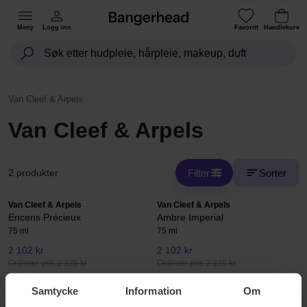
Meny
Logg inn
Favoritt
Handlekurv
Van Cleef & Arpels
Van Cleef & Arpels
Filter
Sorter
2 produkter
Van Cleef & Arpels
Van Cleef & Arpels
Encens Précieux
Ambre Imperial
75 ml
75 ml
2 102 kr
2 102 kr
Ordinær pris 2 335 kr
Ordinær pris 2 335 kr
Samtycke
Information
Om