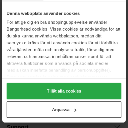
Denna webbplats använder cookies
NYHETSBREV
VÆR FØRST UTE
För att ge dig en bra shoppingupplevelse använder
Bangerhead cookies. Vissa cookies är nödvändiga för att
du ska kunna använda webbplatsen, medan ditt
samtycke krävs för att använda cookies för att förbättra
Vil du få de beste beauty-nyhetene rett i innboksen? Vi gir deg
våra tjänster, mäta och analysera trafik, förse dig med
de siste trendene, tipsene og eksklusive tilbud!
relevant och anpassat innehåll/annonser samt för att
aktivera funktioner som används på sociala medier
SIKKER BETALING
media (kan innefatta behandling av personuppgifter).
Data som samlas in delas med cookieleverantören.
Genom att trycka på "Tillåt alla cookies" accepterar du
alla cookies, medan du under "Detaljer" kan anpassa
Tillåt alla cookies
RASK LEVERING
användningen av cookies. Du kan när som helst återkalla
ditt samtycke. För mer information se vår Cookie Policy
Anpassa
samt vår Integritetspolicy.
Support