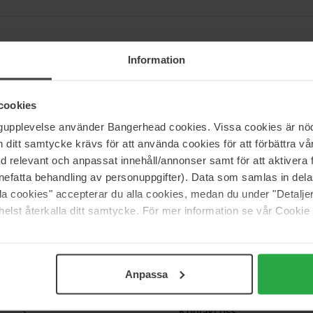
Information
har Weleda tillverkat hudvårdsprodukter och antroposofisk medicin av
om antroposofisk medicin och pionjär och marknadsledande inom naturlig
cookies
mt från parabener och vare sig ingredienser eller den färdiga produkt
ngupplevelse använder Bangerhead cookies. Vissa cookies är nöd
för hela familjen från Weleda, allt från hudvård till babyn, till kropps
itt samtycke krävs för att använda cookies för att förbättra vår
med relevant och anpassat innehåll/annonser samt för att aktiver
nefatta behandling av personuppgifter). Data som samlas in del
alla cookies" accepterar du alla cookies, medan du under "Detal
elst återkalla ditt samtycke. För mer information se vår Cookie
Anpassa
Support
Kontakt oss