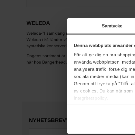
WELEDA
Samtycke
Weleda-"I samklang med människa och natur" Sedan 1921 
Weleda i 51 länder världen över och är världsledande in
Denna webbplats använder 
syntetiska konserveringsmedel, färg- och parfymämnen sa
För att ge dig en bra shoppi
Dagens sortiment är stort; i dag kan du handla produkter 
använda webbplatsen, medan d
här hos Bangerhead.
analysera trafik, förse dig 
sociala medier media (kan in
Genom att trycka på "Tillåt 
av cookies. Du kan när som h
Integritetspolicy.
NYHETSBREV
VÆR FØRST UTE