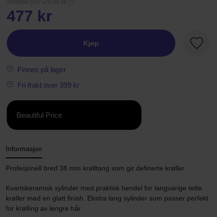
Anbefalt pris 529,00 kr
477 kr
Kjøp
Favorit
Finnes på lager
Fri frakt over 399 kr
Beautiful Price
Informasjon
Profesjonell bred 38 mm krølltang som gir definerte krøller.
Kvartskeramisk sylinder med praktisk hendel for langvarige tette
krøller med en glatt finish. Ekstra lang sylinder som passer perfekt
for krølling av lengre hår.