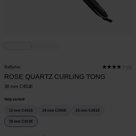
BaByliss
(1)
ROSE QUARTZ CURLING TONG
38 mm C453E
Velg variant
32 mm C452E
19 mm C450E
25 mm C451E
38 mm C453E