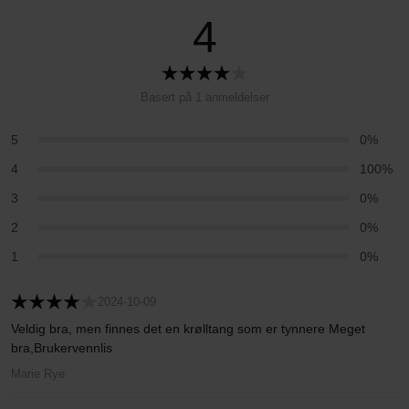
4
Basert på 1 anmeldelser
5
0%
4
100%
3
0%
2
0%
1
0%
2024-10-09
Veldig bra, men finnes det en krølltang som er tynnere Meget
bra,Brukervennlis
Marie Rye