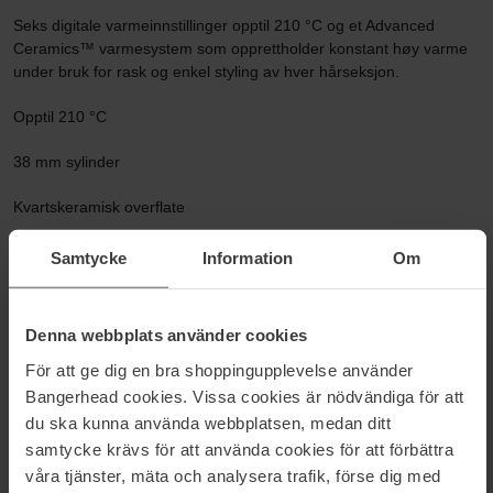
Seks digitale varmeinnstillinger opptil 210 °C og et Advanced
Ceramics™ varmesystem som opprettholder konstant høy varme
under bruk for rask og enkel styling av hver hårseksjon.
Opptil 210 °C
38 mm sylinder
Kvartskeramisk overflate
Advanced Ceramics™ varmesystem
Samtycke
Information
Om
6 digitale varmeinnstillinger fra 160 °C-210 °C
Denna webbplats använder cookies
Ekstra lang sylinder
För att ge dig en bra shoppingupplevelse använder
Automatisk avslåing
Bangerhead cookies. Vissa cookies är nödvändiga för att
du ska kunna använda webbplatsen, medan ditt
2,5 m svingbar kabel
samtycke krävs för att använda cookies för att förbättra
våra tjänster, mäta och analysera trafik, förse dig med
Varmematte