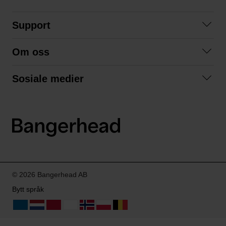
Support
Kontakt oss
Om oss
Spørsmål og svar
Om oss
Kjøpsvilkår
Sosiale medier
Samarbeid med oss
Bytte og retur
Facebook
Bærekraft og miljø
Personvernerklæring
Instagram
Frakt og levering
LinkedIn
© 2026 Bangerhead AB
Bytt språk