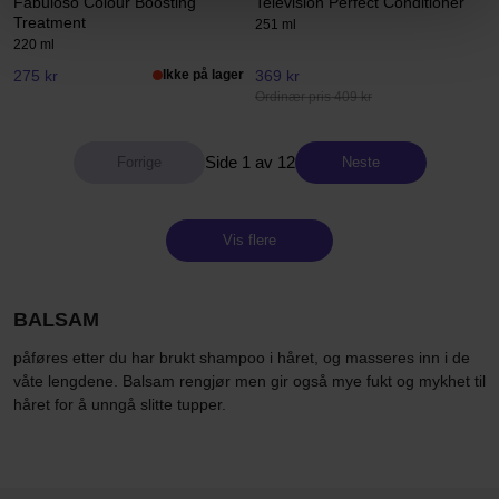
Fabuloso Colour Boosting
Television Perfect Conditioner
Treatment
251 ml
220 ml
275 kr
Ikke på lager
369 kr
Ordinær pris 409 kr
Side 1 av 12
Neste
Vis flere
BALSAM
påføres etter du har brukt shampoo i håret, og masseres inn i de
våte lengdene. Balsam rengjør men gir også mye fukt og mykhet til
håret for å unngå slitte tupper.