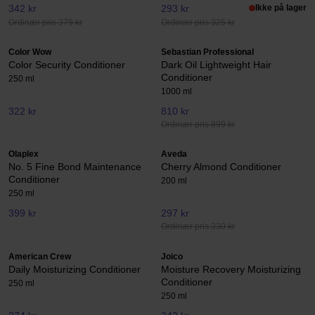
342 kr
293 kr
Ikke på lager
Ordinær pris 379 kr
Ordinær pris 325 kr
Color Wow
Sebastian Professional
Color Security Conditioner
Dark Oil Lightweight Hair
Conditioner
250 ml
1000 ml
322 kr
810 kr
Ordinær pris 899 kr
Olaplex
Aveda
No. 5 Fine Bond Maintenance
Cherry Almond Conditioner
Conditioner
200 ml
250 ml
399 kr
297 kr
Ordinær pris 330 kr
American Crew
Joico
Daily Moisturizing Conditioner
Moisture Recovery Moisturizing
Conditioner
250 ml
250 ml