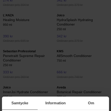
274 kr
342 kr
Ordinær pris 304 kr
Ordinær pris 379 kr
L'ANZA
Joico
Healing Moisture
HydraSplash Hydrating
Conditioner
950 ml
250 ml
390 kr
342 kr
Ordinær pris 695 kr
Ordinær pris 379 kr
Sebastian Professional
KMS
Penetraitt Supreme Repair
AllSmooth Conditioner
Conditioner
750 ml
250 ml
333 kr
666 kr
Ordinær pris 369 kr
Ordinær pris 740 kr
Joico
Aveda
InnerJoi Hydrate Conditioner
Botanical Repair Conditioner
300 ml
200 ml
Samtycke
Information
Om
333 kr
Ikke på lager
441 kr
Ordinær pris 369 kr
Ordinær pris 490 kr