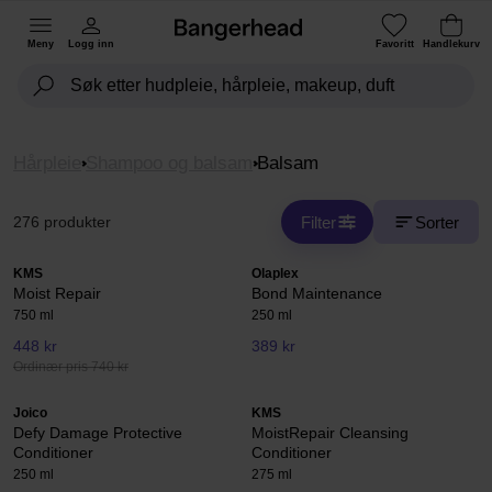
Meny
Logg inn
Favoritt
Handlekurv
Hårpleie
Shampoo og balsam
Balsam
Filter
Sorter
276 produkter
KMS
Olaplex
Moist Repair
Bond Maintenance
750 ml
250 ml
448 kr
389 kr
Ordinær pris 740 kr
Joico
KMS
Defy Damage Protective
MoistRepair Cleansing
Conditioner
Conditioner
250 ml
275 ml