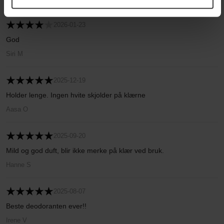
2026-01-23
God
Siri M
2025-12-19
Holder lenge. Ingen hvite skjolder på klærne
Aasa O
2025-09-20
Mild og god duft, blir ikke merke på klær ved bruk.
Hanne S
2025-08-07
Beste deodoranten ever!!
Irene V