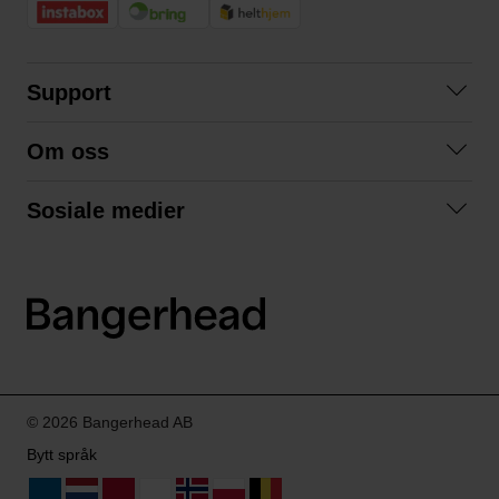
Support
Kontakt oss
Om oss
Spørsmål og svar
Om oss
Kjøpsvilkår
Sosiale medier
Samarbeid med oss
Bytte og retur
Facebook
Bærekraft og miljø
Personvernerklæring
Instagram
Frakt og levering
LinkedIn
© 2026 Bangerhead AB
Bytt språk