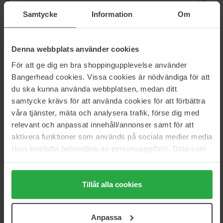
Samtycke
Information
Om
3
3%
2
0%
1
0%
Denna webbplats använder cookies
För att ge dig en bra shoppingupplevelse använder
2026-07-29
Bangerhead cookies. Vissa cookies är nödvändiga för att
Beste deodoranten. Fungerer godt, har en mild lukt og smitter ikke
du ska kunna använda webbplatsen, medan ditt
så mye over på svarte klær som de andre variantene av Biotherm.
samtycke krävs för att använda cookies för att förbättra
Anita H
våra tjänster, mäta och analysera trafik, förse dig med
relevant och anpassat innehåll/annonser samt för att
aktivera funktioner som används på sociala medier media
2026-06-12
(kan innefatta behandling av personuppgifter). Data som
Effektiv og bra Deo
samlas in delas med cookieleverantören. Genom att
Tony
trycka på "Tillåt alla cookies" accepterar du alla cookies,
medan du under "Detaljer" kan anpassa användningen av
Tillåt alla cookies
2026-01-31
cookies. Du kan när som helst återkalla ditt samtycke.
Beste deodoranten ever!!!
För mer information se vår Cookie Policy samt vår
Anpassa
Integritetspolicy.
Britt