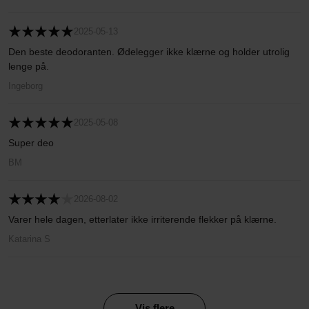
2025-05-13
Den beste deodoranten. Ødelegger ikke klærne og holder utrolig
lenge på.
Ingeborg
2025-05-08
Super deo
BM
2026-08-02
Varer hele dagen, etterlater ikke irriterende flekker på klærne.
Katarina S
Vis flere