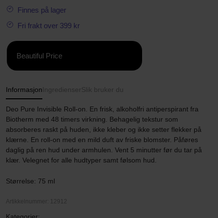
Finnes på lager
Fri frakt over 399 kr
Beautiful Price
Informasjon
Ingredienser
Slik bruker du
Deo Pure Invisible Roll-on. En frisk, alkoholfri antiperspirant fra
Biotherm med 48 timers virkning. Behagelig tekstur som
absorberes raskt på huden, ikke kleber og ikke setter flekker på
klærne. En roll-on med en mild duft av friske blomster. Påføres
daglig på ren hud under armhulen. Vent 5 minutter før du tar på
klær. Velegnet for alle hudtyper samt følsom hud.
Størrelse: 75 ml
Artikkelnummer: 12912
Kategorier: