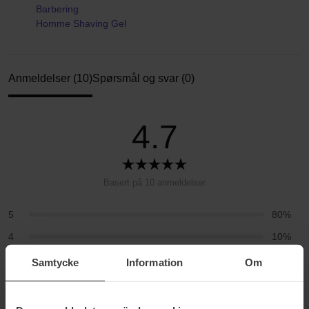
Barbering
Homme Shaving Gel
Anmeldelser (10)
Spørsmål og svar (0)
4.7
Basert på 10 anmeldelser
5
80%
4
10%
3
10%
Samtycke
Information
Om
2
0%
1
0%