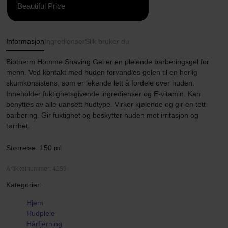
Beautiful Price
Informasjon
Ingredienser
Slik bruker du
Biotherm Homme Shaving Gel er en pleiende barberingsgel for
menn. Ved kontakt med huden forvandles gelen til en herlig
skumkonsistens, som er lekende lett å fordele over huden.
Inneholder fuktighetsgivende ingredienser og E-vitamin. Kan
benyttes av alle uansett hudtype. Virker kjølende og gir en tett
barbering. Gir fuktighet og beskytter huden mot irritasjon og
tørrhet.
Størrelse: 150 ml
Artikkelnummer: 4159
Kategorier:
Hjem
Hudpleie
Hårfjerning