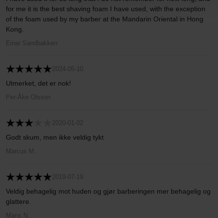
for me it is the best shaving foam I have used, with the exception
of the foam used by my barber at the Mandarin Oriental in Hong
Kong.
Einar Sandbakken
2024-05-10
Utmerket, det er nok!
Per-Åke Olsson
2020-01-02
Godt skum, men ikke veldig tykt
Marcus M.
2019-07-19
Veldig behagelig mot huden og gjør barberingen mer behagelig og
glattere.
Mans N.