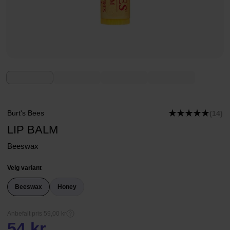
Burt's Bees
(14)
LIP BALM
Beeswax
Velg variant
Beeswax
Honey
Anbefalt pris 59,00 kr
54 kr