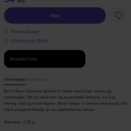
Kjøp
Favorit
Finnes på lager
Fri frakt over 399 kr
Beautiful Price
Informasjon
Ingredienser
Burt's Bees klassiske lipbalm er ladet med bivax, kokos og
solroseoljer. Rik på vitaminer og essensielle fettsyrer, for å gi
næring, fukt og myke lepper. Bivax hjelper å bevare nødvendig fukt
mens peppermintsolje gir en oppfriskende følelse.
Størrelse: 4,25 g