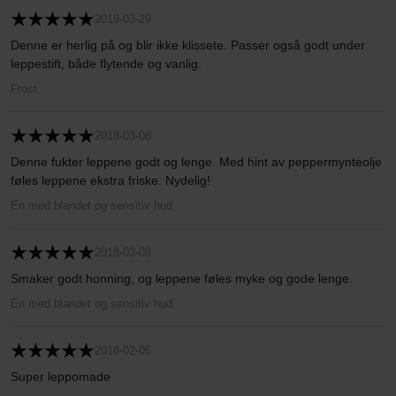
2018-03-29
Denne er herlig på og blir ikke klissete. Passer også godt under
leppestift, både flytende og vanlig.
Frost
2018-03-08
Denne fukter leppene godt og lenge. Med hint av peppermynteolje
føles leppene ekstra friske. Nydelig!
En med blandet og sensitiv hud
2018-03-08
Smaker godt honning, og leppene føles myke og gode lenge.
En med blandet og sensitiv hud
2018-02-05
Super leppomade