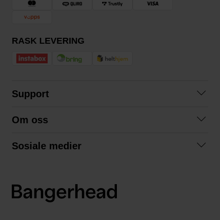
RASK LEVERING
Support
Kontakt oss
Om oss
Spørsmål og svar
Om oss
Kjøpsvilkår
Sosiale medier
Samarbeid med oss
Bytte og retur
Facebook
Bærekraft og miljø
Personvernerklæring
Instagram
Frakt og levering
LinkedIn