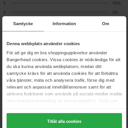
5
93%
4
0%
3
7%
Samtycke
Information
Om
2
0%
1
0%
Denna webbplats använder cookies
För att ge dig en bra shoppingupplevelse använder
2024-02-04
Bangerhead cookies. Vissa cookies är nödvändiga för att
Det var ikke fuktig men det lukte godt.
du ska kunna använda webbplatsen, medan ditt
CHANATSORN THORESEN
samtycke krävs för att använda cookies för att förbättra
våra tjänster, mäta och analysera trafik, förse dig med
2020-08-12
relevant och anpassat innehåll/annonser samt för att
aktivera funktioner som används på sociala medier media
lukten godt, virker bra
(kan innefatta behandling av personuppgifter). Data som
h
samlas in delas med cookieleverantören. Genom att
trycka på "Tillåt alla cookies" accepterar du alla cookies,
2020-07-19
medan du under "Detaljer" kan anpassa användningen av
Tillåt alla cookies
God holdbarhet . Holder lengre enn man skulle tro.
cookies. Du kan när som helst återkalla ditt samtycke.