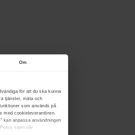
Om
vändiga för att du ska kunna
a tjänster, mäta och
a funktioner som används på
as med cookieleverantören.
jer" kan anpassa användningen
 Policy samt vår