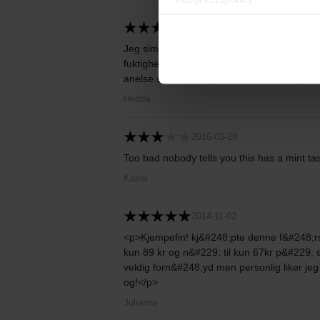
2016-04-01
Jeg simpelten falt for denne lip shimmeren f
fuktighet og lindrer tørre og såre lepper - 
anelse shimmer. Jeg har den med meg overa
Hedda
2016-03-28
Too bad nobody tells you this has a mint taste
Kasia
2014-11-02
<p>Kjempefin! kj&#248;pte denne f&#248;rst 
kun 89 kr og n&#229; til kun 67kr p&#229; s
veldig forn&#248;yd men personlig liker jeg 
og!</p>
Julianne