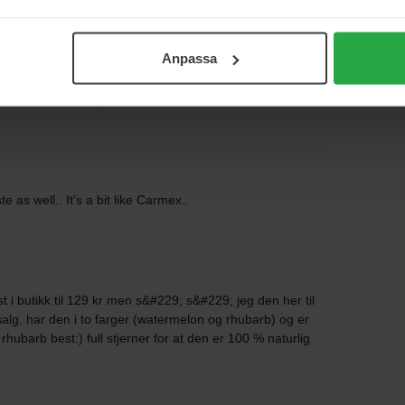
Anpassa
ra første bruk :) Den er utrolig behagelig på; gir masse
samt at den ikke kleber. Nydelig og naturlig farge med en
lt - anbefales! :)
 as well.. It's a bit like Carmex..
i butikk til 129 kr men s&#229; s&#229; jeg den her til
alg. har den i to farger (watermelon og rhubarb) og er
rhubarb best:) full stjerner for at den er 100 % naturlig