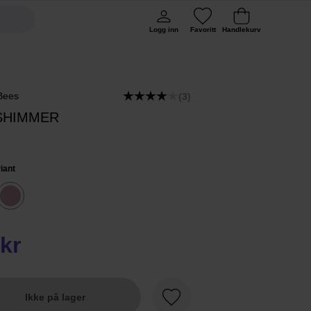
Logg inn
Favoritt
Handlekurv
 Bees
(3)
 SHIMMER
iant
kr
Ikke på lager
Favoritt