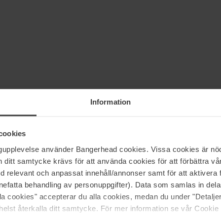
Information
(0)
cookies
ngupplevelse använder Bangerhead cookies. Vissa cookies är nöd
5
67%
itt samtycke krävs för att använda cookies för att förbättra vår
4
0%
med relevant och anpassat innehåll/annonser samt för att aktiver
nefatta behandling av personuppgifter). Data som samlas in del
3
33%
alla cookies" accepterar du alla cookies, medan du under "Detal
2
0%
elst återkalla ditt samtycke. För mer information se vår Cookie
1
0%