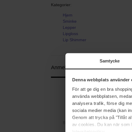
Kategorier:
Hjem
Sminke
Lepper
Lipgloss
Lip Shimmer
Samtycke
Anmeldelser (3)
Spørsmål og svar 
Denna webbplats använder 
För att ge dig en bra shoppi
4.3
använda webbplatsen, medan d
analysera trafik, förse dig 
sociala medier media (kan in
Genom att trycka på "Tillåt 
Basert på 3 anmeldelser
av cookies. Du kan när som h
Integritetspolicy.