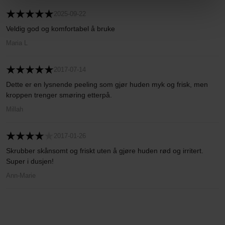
2025-09-22
Veldig god og komfortabel å bruke
Maria L
2017-07-14
Dette er en lysnende peeling som gjør huden myk og frisk, men
kroppen trenger smøring etterpå.
Millah
2017-01-26
Skrubber skånsomt og friskt uten å gjøre huden rød og irritert.
Super i dusjen!
Ann-Marie