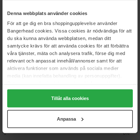
Peeling & skrubb
Sparkle Skin
Denna webbplats använder cookies
För att ge dig en bra shoppingupplevelse använder
Bangerhead cookies. Vissa cookies är nödvändiga för att
Anmeldelser (3)
Spørsmål og svar (0)
du ska kunna använda webbplatsen, medan ditt
samtycke krävs för att använda cookies för att förbättra
4.7
våra tjänster, mäta och analysera trafik, förse dig med
relevant och anpassat innehåll/annonser samt för att
aktivera funktioner som används på sociala medier
media (kan innefatta behandling av personuppgifter).
Basert på 3 anmeldelser
Data som samlas in delas med cookieleverantören.
Genom att trycka på "Tillåt alla cookies" accepterar du
5
67%
alla cookies, medan du under "Detaljer" kan anpassa
Tillåt alla cookies
4
33%
användningen av cookies. Du kan när som helst återkalla
ditt samtycke. För mer information se vår Cookie Policy
3
0%
Anpassa
samt vår Integritetspolicy.
2
0%
1
0%