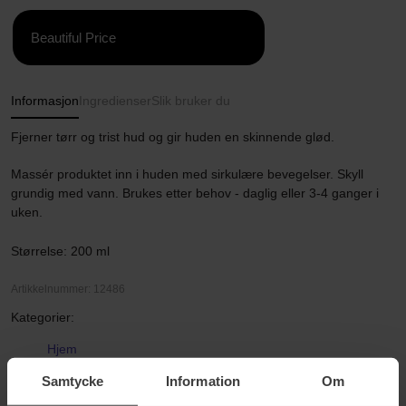
Beautiful Price
Informasjon
Ingredienser
Slik bruker du
Fjerner tørr og trist hud og gir huden en skinnende glød.
Massér produktet inn i huden med sirkulære bevegelser. Skyll
grundig med vann. Brukes etter behov - daglig eller 3-4 ganger i
uken.
Størrelse: 200 ml
Artikkelnummer: 12486
Kategorier:
Hjem
Hudpleie
Samtycke
Information
Om
Kroppspleie