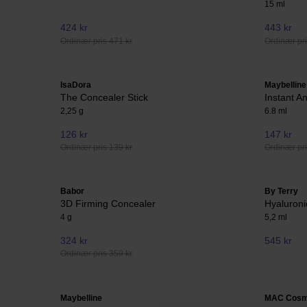
15 ml
424 kr
443 kr
Ordinær pris 471 kr
Ordinær pri
IsaDora
Maybelline
The Concealer Stick
Instant A
2,25 g
6.8 ml
126 kr
147 kr
Ordinær pris 139 kr
Ordinær pri
Babor
By Terry
3D Firming Concealer
Hyaluron
4 g
5,2 ml
324 kr
545 kr
Ordinær pris 359 kr
Maybelline
MAC Cosm