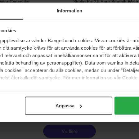
wear Concealer
Studio Fix 24-Hour Smooth Wear
Concealer
Information
7 ml
358 kr
s 418 kr
Ordinær pris 397 kr
cookies
ngupplevelse använder Bangerhead cookies. Vissa cookies är nöd
itt samtycke krävs för att använda cookies för att förbättra vår
L'Oréal Paris
med relevant och anpassat innehåll/annonser samt för att aktiver
ng Concealer
True Match Radiant Serum Conce
11 ml
nefatta behandling av personuppgifter). Data som samlas in del
alla cookies" accepterar du alla cookies, medan du under "Detal
elst återkalla ditt samtycke. För mer information se vår Cookie
Ikke på lager
177 kr
I
s 340 kr
Ordinær pris 196 kr
Side 1 av 4
Neste
Anpassa
Vis flere