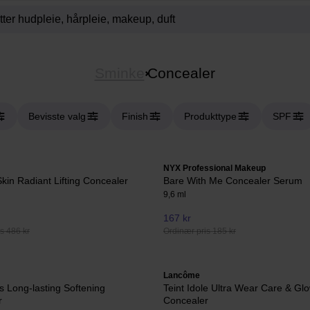
Sminke
Concealer
Bevisste valg
Finish
Produkttype
SPF
NYX Professional Makeup
kin Radiant Lifting Concealer
Bare With Me Concealer Serum
9,6 ml
167 kr
s 486 kr
Ordinær pris 185 kr
Lancôme
s Long-lasting Softening
Teint Idole Ultra Wear Care & Gl
r
Concealer