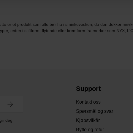
ette er et produkt som alle bør ha i sminkevesken, da den dekker mørke 
typer, enten i stiftform, flytende eller kremform fra merker som NYX, L
Support
Kontakt oss
Spørsmål og svar
gir deg
Kjøpsvilkår
Bytte og retur