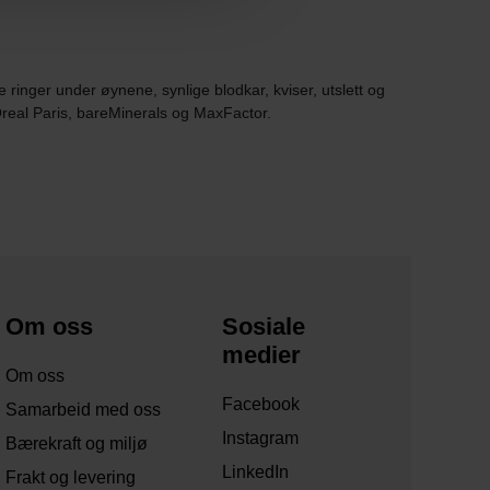
ringer under øynene, synlige blodkar, kviser, utslett og
'Oreal Paris, bareMinerals og MaxFactor.
Om oss
Sosiale
medier
Om oss
Facebook
Samarbeid med oss
Instagram
Bærekraft og miljø
LinkedIn
Frakt og levering