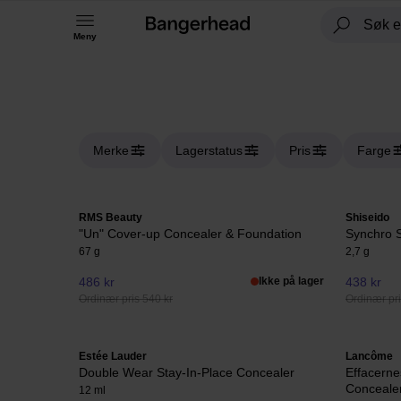
Meny
Merke
Lagerstatus
Pris
Farge
RMS Beauty
Shiseido
"Un" Cover-up Concealer & Foundation
Synchro S
67 g
2,7 g
486 kr
Ikke på lager
438 kr
Ordinær pris 540 kr
Ordinær pri
Estée Lauder
Lancôme
Double Wear Stay-In-Place Concealer
Effacerne
Conceale
12 ml