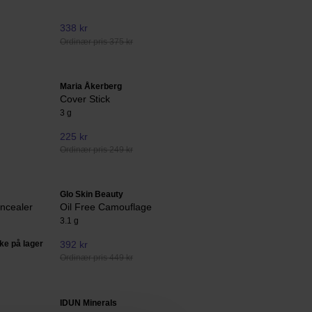
338 kr
Ordinær pris 375 kr
Maria Åkerberg
Cover Stick
3 g
225 kr
Ordinær pris 249 kr
Glo Skin Beauty
oncealer
Oil Free Camouflage
3.1 g
kke på lager
392 kr
Ordinær pris 449 kr
IDUN Minerals