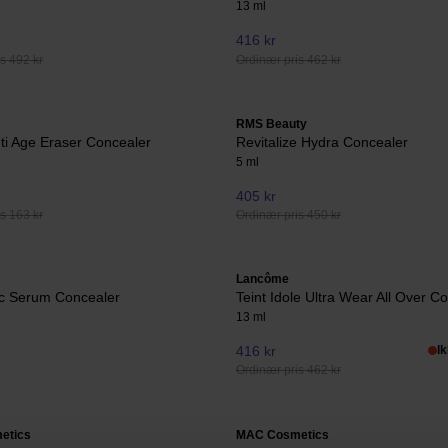
13 ml
416 kr
s 492 kr
Ordinær pris 462 kr
RMS Beauty
nti Age Eraser Concealer
Revitalize Hydra Concealer
5 ml
405 kr
s 163 kr
Ordinær pris 450 kr
Lancôme
ic Serum Concealer
Teint Idole Ultra Wear All Over C
13 ml
416 kr
I
Ordinær pris 462 kr
etics
MAC Cosmetics