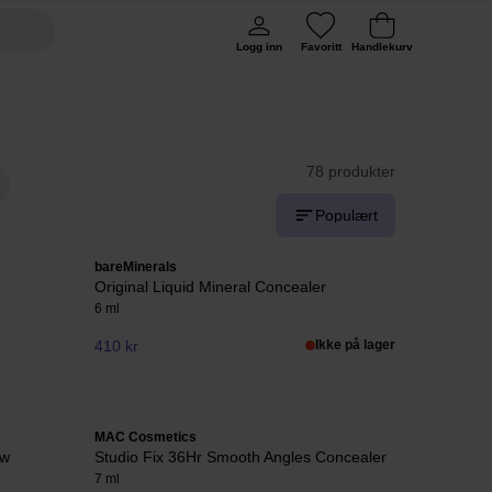
Logg inn
Favoritt
Handlekurv
78 produkter
Populært
bareMinerals
Original Liquid Mineral Concealer
6 ml
410 kr
Ikke på lager
MAC Cosmetics
ow
Studio Fix 36Hr Smooth Angles Concealer
7 ml