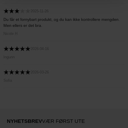
2025-11-26
Du får et fornybart produkt, og du kan ikke kontrollere mengden.
Men ellers er det bra.
Nicole H
2026-04-16
Ingunn
2026-03-26
Sofia
NYHETSBREV
VÆR FØRST UTE