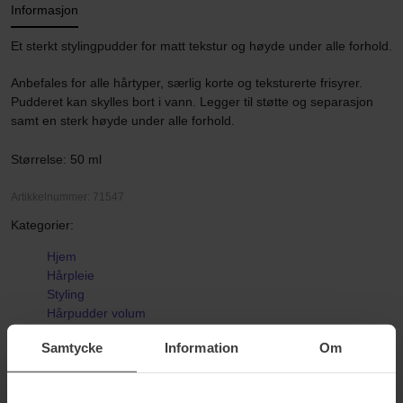
Informasjon
Et sterkt stylingpudder for matt tekstur og høyde under alle forhold.
Anbefales for alle hårtyper, særlig korte og teksturerte frisyrer.
Pudderet kan skylles bort i vann. Legger til støtte og separasjon
samt en sterk høyde under alle forhold.
Størrelse: 50 ml
Artikkelnummer: 71547
Kategorier:
Hjem
Hårpleie
Styling
Hårpudder volum
Style Haze Styling Powder
Samtycke
Information
Om