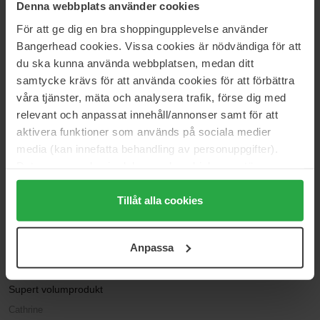
Anmeldelser (4)
Spørsmål og svar (0)
Denna webbplats använder cookies
För att ge dig en bra shoppingupplevelse använder
Bangerhead cookies. Vissa cookies är nödvändiga för att
4.3
du ska kunna använda webbplatsen, medan ditt
samtycke krävs för att använda cookies för att förbättra
våra tjänster, mäta och analysera trafik, förse dig med
Basert på 4 anmeldelser
relevant och anpassat innehåll/annonser samt för att
aktivera funktioner som används på sociala medier
5
50%
media (kan innefatta behandling av personuppgifter).
4
25%
Data som samlas in delas med cookieleverantören.
Genom att trycka på "Tillåt alla cookies" accepterar du
3
25%
alla cookies, medan du under "Detaljer" kan anpassa
Tillåt alla cookies
2
0%
användningen av cookies. Du kan när som helst återkalla
1
0%
ditt samtycke. För mer information se vår Cookie Policy
Anpassa
samt vår Integritetspolicy.
2026-07-09
Supert volumprodukt
Cathrine