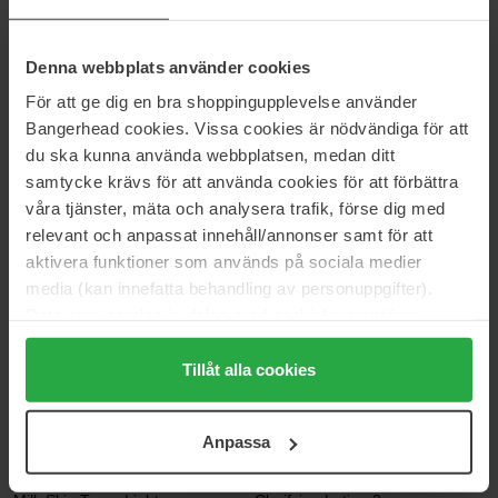
COSRX
The INKEY List
Advanced Snail 96 Mucin Power
Glycolic Acid Toner
Denna webbplats använder cookies
Essence
100 ml
100 ml
För att ge dig en bra shoppingupplevelse använder
Bangerhead cookies. Vissa cookies är nödvändiga för att
165 kr
221 kr
Ordinær pris 329 kr
du ska kunna använda webbplatsen, medan ditt
samtycke krävs för att använda cookies för att förbättra
COSRX
Round Lab
våra tjänster, mäta och analysera trafik, förse dig med
BHA Blackhead Power Liquid
1025 Dokdo Toner
relevant och anpassat innehåll/annonser samt för att
100 ml
500 ml
aktivera funktioner som används på sociala medier
311 kr
396 kr
Ikke på lager
media (kan innefatta behandling av personuppgifter).
Ordinær pris 349 kr
Ordinær pris 439 kr
Data som samlas in delas med cookieleverantören.
Sensai
Babor
Genom att trycka på "Tillåt alla cookies" accepterar du
Cellular Performance
Thermal Spray
alla cookies, medan du under "Detaljer" kan anpassa
Tillåt alla cookies
60 ml
100 ml
användningen av cookies. Du kan när som helst återkalla
534 kr
172 kr
ditt samtycke. För mer information se vår Cookie Policy
Ordinær pris 191 kr
Anpassa
samt vår Integritetspolicy.
TIRTIR
Clinique