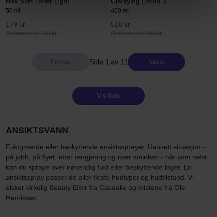
Milk Skin Toner Light
Clarifying Lotion 3
50 ml
400 ml
179 kr
510 kr
Ordinær pris 198 kr
Ordinær pris 566 kr
Side 1 av 11
Neste
Vis flere
ANSIKTSVANN
Fuktgivende eller beskyttende ansiktssprayer. Uansett situasjon -
på jobb, på flyet, etter rengjøring og over sminken - når som helst
kan du spraye over nøvendig fukt eller beskyttende lager. En
ansiktsspray passer de aller fleste hudtyper og hudtilstand. Vi
elsker virkelig Beauty Elixir fra Caudalie og mistene fra Ole
Henriksen.