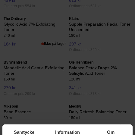
499 kr
613 kr
Ordinær pris 554 kr
Ordinær pris 681 kr
The Ordinary
Klairs
Glycolic Acid 7% Exfoliating
Supple Preparation Facial Toner
Toner
Unscented
240 ml
180 ml
184 kr
Ikke på lager
297 kr
Ordinær pris 329 kr
By Wishtrend
Ole Henriksen
Mandelic Acid Gentle Exfoliating
Balance Detox Drops 2%
Toner
Salicylic Acid Toner
150 ml
120 ml
270 kr
341 kr
Ordinær pris 299 kr
Ordinær pris 378 kr
Mixsoon
Medik8
Bean Essence
Daily Refresh Balancing Toner
30 ml
150 ml
275 kr
275 kr
Ikke på lager
Samtycke
Information
Om
Ordinær pris 305 kr
Ordinær pris 315 kr