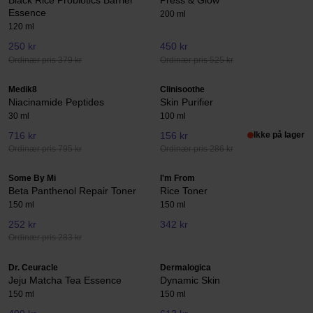
Black Rice Probiotics Barrier
Press & Glow
Essence
200 ml
120 ml
250 kr
450 kr
Ordinær pris 379 kr
Ordinær pris 525 kr
Medik8
Clinisoothe
Niacinamide Peptides
Skin Purifier
30 ml
100 ml
716 kr
156 kr
Ikke på lager
Ordinær pris 795 kr
Ordinær pris 286 kr
Some By Mi
I'm From
Beta Panthenol Repair Toner
Rice Toner
150 ml
150 ml
252 kr
342 kr
Ordinær pris 283 kr
Dr. Ceuracle
Dermalogica
Jeju Matcha Tea Essence
Dynamic Skin
150 ml
150 ml