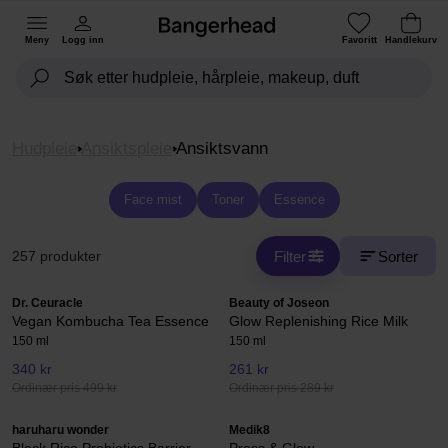
Meny
Logg inn
Favoritt
Handlekurv
Hudpleie
Ansiktspleie
Ansiktsvann
Face mist
Toner
Essence
Filter
Sorter
257 produkter
Dr. Ceuracle
Beauty of Joseon
Vegan Kombucha Tea Essence
Glow Replenishing Rice Milk
150 ml
150 ml
340 kr
261 kr
Ordinær pris 499 kr
Ordinær pris 289 kr
haruharu wonder
Medik8