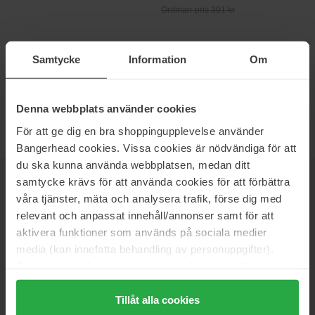
Ordinær pris 301 kr
BARBERHØVEL
Samtycke
Information
Om
Med en barberhøvel får du glatte og hårfrie ben, enkelt og
smertefritt! Husk bare å bruke et bra barberskum, så du slipper
unna svie og rødhet.
Denna webbplats använder cookies
För att ge dig en bra shoppingupplevelse använder
Bangerhead cookies. Vissa cookies är nödvändiga för att
du ska kunna använda webbplatsen, medan ditt
samtycke krävs för att använda cookies för att förbättra
NYHETSBREV
VÆR FØRST UTE
våra tjänster, mäta och analysera trafik, förse dig med
relevant och anpassat innehåll/annonser samt för att
aktivera funktioner som används på sociala medier
media (kan innefatta behandling av personuppgifter).
Vil du få de beste beauty-nyhetene rett i innboksen? Vi gir deg
Data som samlas in delas med cookieleverantören.
de siste trendene, tipsene og eksklusive tilbud!
Genom att trycka på "Tillåt alla cookies" accepterar du
alla cookies, medan du under "Detaljer" kan anpassa
Tillåt alla cookies
SIKKER BETALING