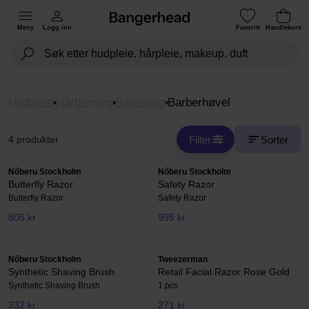
Meny
Logg inn
Favoritt
Handlekurv
Hudpleie
Hårfjerning
Barbering
Barberhøvel
Filter
Sorter
4 produkter
Nõberu Stockholm
Nõberu Stockholm
Butterfly Razor
Safety Razor
Butterfly Razor
Safety Razor
805 kr
995 kr
Nõberu Stockholm
Tweezerman
Synthetic Shaving Brush
Retail Facial Razor Rose Gold
Synthetic Shaving Brush
1 pcs
332 kr
271 kr