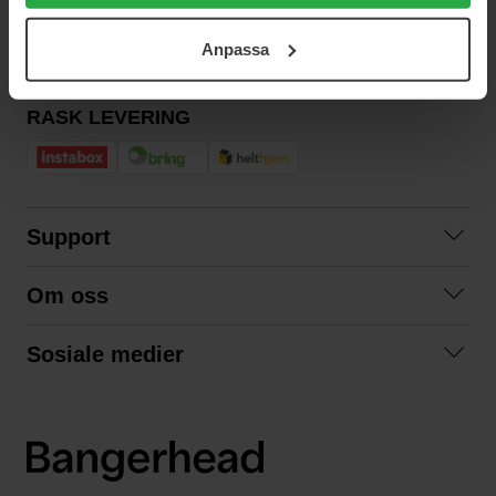
användningen av cookies. Du kan när som helst återkalla
ditt samtycke. För mer information se vår Cookie Policy
Anpassa
samt vår Integritetspolicy.
RASK LEVERING
Support
Kontakt oss
Om oss
Spørsmål og svar
Om oss
Kjøpsvilkår
Sosiale medier
Samarbeid med oss
Bytte og retur
Facebook
Bærekraft og miljø
Personvernerklæring
Instagram
Frakt og levering
LinkedIn