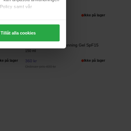
30 ml
 Policy samt vår
1 085 kr
Ikke på lager
Tillåt alla cookies
Bali Body
Bronze Shimmering Tanning Gel SpF15
150 ml
kke på lager
360 kr
Ikke på lager
Ordinær pris 400 kr