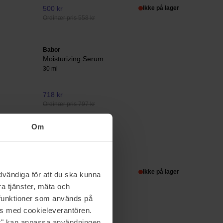
500 kr
Ikke på lager
Ordinær pris 558 kr
Babor
Moisturizing Serum
30 ml
718 kr
Ordinær pris 797 kr
Om
Babor
Renewal Cream
30 ml
1 085 kr
Ikke på lager
vändiga för att du ska kunna
a tjänster, mäta och
a funktioner som används på
as med cookieleverantören.
Babor
jer" kan anpassa användningen
The Cure Cream