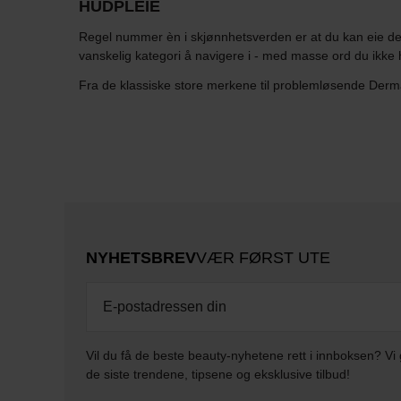
HUDPLEIE
Regel nummer èn i skjønnhetsverden er at du kan eie den
vanskelig kategori å navigere i - med masse ord du ikke 
Fra de klassiske store merkene til problemløsende Derma
NYHETSBREV
VÆR FØRST UTE
Vil du få de beste beauty-nyhetene rett i innboksen? Vi 
de siste trendene, tipsene og eksklusive tilbud!