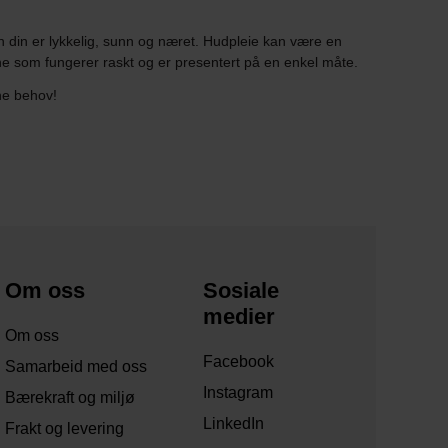
 din er lykkelig, sunn og næret. Hudpleie kan være en
ene som fungerer raskt og er presentert på en enkel måte.
ne behov!
Om oss
Sosiale
medier
Om oss
Facebook
Samarbeid med oss
Instagram
Bærekraft og miljø
LinkedIn
Frakt og levering