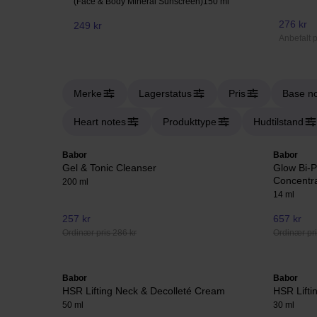
(Face & Body Mineral Sunscreen)
150 ml
276 kr
249 kr
Anbefalt p
Merke
Lagerstatus
Pris
Base n
Heart notes
Produkttype
Hudtilstand
Babor
Babor
Gel & Tonic Cleanser
Glow Bi-
Concentr
200 ml
14 ml
257 kr
657 kr
Ordinær pris 286 kr
Ordinær pri
Babor
Babor
HSR Lifting Neck & Decolleté Cream
HSR Lifti
50 ml
30 ml