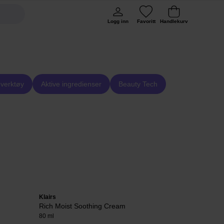
Logg inn
Favoritt
Handlekurv
verktøy
Aktive ingredienser
Beauty Tech
Klairs
EVY Technolo
Rich Moist Soothing Cream
Daily Defen
80 ml
75 ml