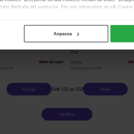
n
250 ml
150 ml
elst återkalla ditt samtycke. För mer information se vår Cookie
315 kr
s 537 kr
Ordinær pris 351 kr
Anpassa
Bali Body
nt Body Whip
Body Blending Brush
75 g
Ikke på lager
245 kr
I
s 381 kr
Ordinær pris 272 kr
Side 121 av 202
Forrige
Neste
Vis flere