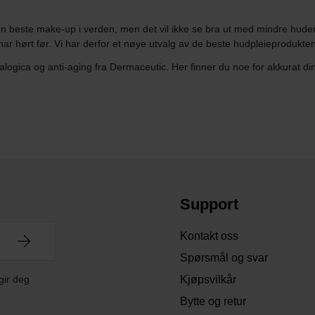
 beste make-up i verden, men det vil ikke se bra ut med mindre huden
har hørt før. Vi har derfor et nøye utvalg av de beste hudpleieprodukt
logica og anti-aging fra Dermaceutic. Her finner du noe for akkurat di
Support
Kontakt oss
Spørsmål og svar
gir deg
Kjøpsvilkår
Bytte og retur