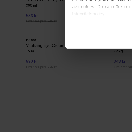
300 ml
Body Lotio
av cookies. Du kan när som h
Integritetspolicy.
536 kr
484 kr
Ordinær pris 596 kr
Ordinær pri
Babor
Bali Body
Vitalizing Eye Cream
Antioxida
15 ml
225 g
590 kr
343 kr
Ordinær pris 656 kr
Ordinær pri