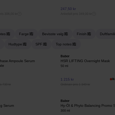
247,50 kr
ris 306,00 kr
Anbefalt pris 349,00 kr
otes
Farge
Bevisste valg
Finish
Duftfamil
Hudtype
SPF
Top notes
Babor
Phase Ampoule Serum
HSR LIFTING Overnight Mask
ate
50 ml
1 215 kr
I
s 730 kr
Ordinær pris 1 349 kr
Babor
ng Serum
Hy-Öl & Phyto Balancing Promo 
300 ml