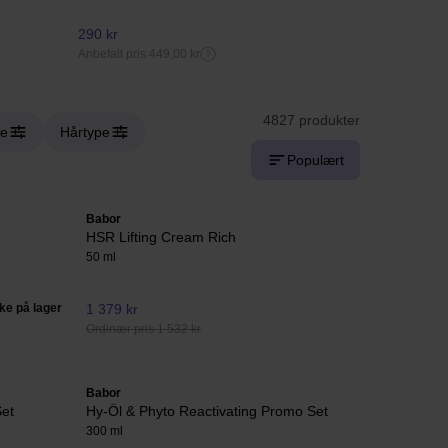
290 kr
203,75 kr
Anbefalt pris 449,00 kr
Anbefalt pris 2
4827 produkter
ie
Hårtype
Populært
Babor
HSR Lifting Cream Rich
50 ml
kke på lager
1 379 kr
Ordinær pris 1 532 kr
Babor
Set
Hy-Öl & Phyto Reactivating Promo Set
300 ml