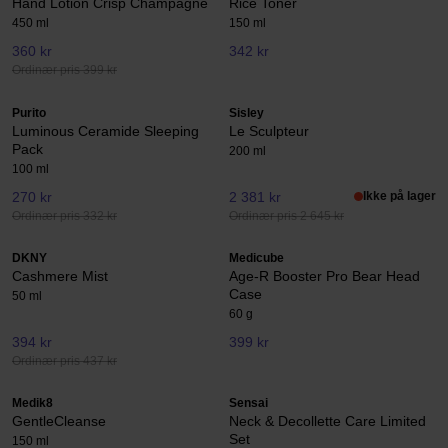
Hand Lotion Crisp Champagne
Rice Toner
450 ml
150 ml
360 kr
342 kr
Ordinær pris 399 kr
Purito
Sisley
Luminous Ceramide Sleeping
Le Sculpteur
Pack
200 ml
100 ml
270 kr
2 381 kr
Ikke på lager
Ordinær pris 332 kr
Ordinær pris 2 645 kr
DKNY
Medicube
Cashmere Mist
Age-R Booster Pro Bear Head
Case
50 ml
60 g
394 kr
399 kr
Ordinær pris 437 kr
Medik8
Sensai
GentleCleanse
Neck & Decollette Care Limited
Set
150 ml