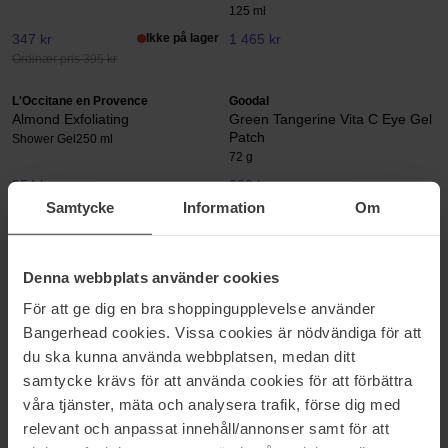
125 ml
347 kr
Ikke på lager
1 465 kr
Ordinær pris 395 kr
L'Occitane en Provence
Goodal
Almond Exfoliating
Green Tangerine Vita C Eye Gel
Patch
Shower Gel
250 ml
72 g
254 kr
282 kr
Ordinær pris 282 kr
Ordinær pris 313 kr
Samtycke
Information
Om
COSRX
Elixir Cosmeceuticals
Advanced Snail 92 All in one
Face Formula Overnight
Denna webbplats använder cookies
Cream
Smoothing Serum
100 ml
30 ml
För att ge dig en bra shoppingupplevelse använder
184 kr
947 kr
Bangerhead cookies. Vissa cookies är nödvändiga för att
Ordinær pris 359 kr
du ska kunna använda webbplatsen, medan ditt
samtycke krävs för att använda cookies för att förbättra
The INKEY List
Dermalogica
våra tjänster, mäta och analysera trafik, förse dig med
Peptide Moisturizer
Dynamic Skin
relevant och anpassat innehåll/annonser samt för att
50 ml
150 ml