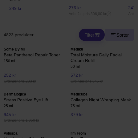
276 kr
247,
249 kr
Anbefalt pris 306,00 kr
Anbefa
Filter
Sorter
4823 produkter
Some By Mi
Medik8
Beta Panthenol Repair Toner
Total Moisture Daily Facial
Cream Refill
150 ml
50 ml
252 kr
572 kr
Ordinær pris 283 kr
Ordinær pris 645 kr
Dermalogica
Medicube
Stress Positive Eye Lift
Collagen Night Wrapping Mask
25 ml
75 ml
945 kr
379 kr
Ordinær pris 1 050 kr
Voluspa
I'm From