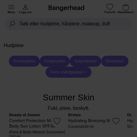
Meny
Logg inn
Favoritt
Handlekurv
Hudpleie
Ansiktspleie
Kroppspleie
Solprodukter
Deodorant
Flere undergrupper +
Summer Skin
Fukt, pleie, beskytt.
Beauty of Joseon
Bronza
Dr. C
Comfort Protection Mineral
Hydrating Bronzing Mist
Hyal
Body Sun Lotion SPF30
Coconut
100 ml
50 ml
(Face & Body Mineral Sunscreen)
150 ml