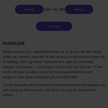
Side 7 av 201
Forrige
Neste
Vis flere
HUDPLEIE
Regel nummer èn i skjønnhetsverden er at du kan eie den beste
make-up i verden, men det vil ikke se bra ut med mindre huden din
er lykkelig, sunn og næret. Hudpleie kan være en vanskelig
kategori å navigere i - med masse ord du ikke har hørt før. Vi har
derfor et nøye utvalg av de beste hudpleieproduktene som
fungerer raskt og er presentert på en enkel måte.
Fra de klassiske store merkene til problemløsende Dermalogica og
anti-aging fra Dermaceutic. Her finner du noe for akkurat dine
behov!