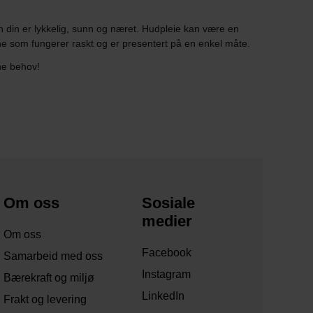
 din er lykkelig, sunn og næret. Hudpleie kan være en
ene som fungerer raskt og er presentert på en enkel måte.
ne behov!
Om oss
Sosiale
medier
Om oss
Facebook
Samarbeid med oss
Instagram
Bærekraft og miljø
LinkedIn
Frakt og levering