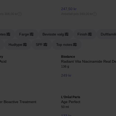
247,50 kr
ris 306,00 kr
Anbefalt pris 349,00 kr
otes
Farge
Bevisste valg
Finish
Duftfamil
Hudtype
SPF
Top notes
ry
Biodance
Acid
Radiant Vita Niacinamide Real 
136 g
249 kr
L'Oréal Paris
er Bioactive Treatment
Age Perfect
50 ml
133 kr