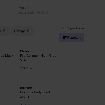
290 kr
203,75 kr
Anbefalt pris 449,00 kr
Anbefalt pris 2
4833 produkter
ie
Hårtype
Populært
Elemis
Deep Mask
Pro-Collagen Night Cream
50 ml
2 084 kr
Biotherm
Biocorps Body Scrub
200 ml
412 kr