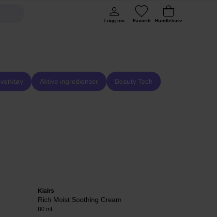
Logg inn
Favoritt
Handlekurv
verktøy
Aktive ingredienser
Beauty Tech
Klairs
EVY Technolo
Rich Moist Soothing Cream
Daily Defen
80 ml
75 ml