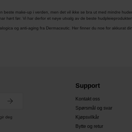
 beste make-up i verden, men det vil ikke se bra ut med mindre huden
har hørt før. Vi har derfor et nøye utvalg av de beste hudpleieprodukt
logica og anti-aging fra Dermaceutic. Her finner du noe for akkurat di
Support
Kontakt oss
Spørsmål og svar
gir deg
Kjøpsvilkår
Bytte og retur