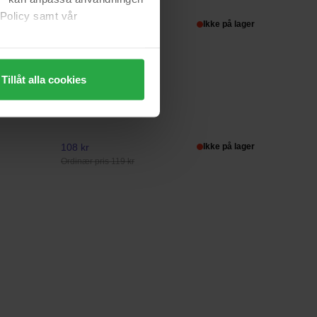
200 ml
 Policy samt vår
189 kr
Ikke på lager
Ordinær pris 210 kr
Tillåt alla cookies
Lumene
Soothing Toner
200 ml
108 kr
Ikke på lager
Ordinær pris 119 kr