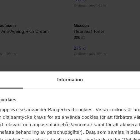
Ordinær pris 147 kr
Kaufmann
Mixsoon
 Anti-Ageing Rich Cream
Heartleaf Toner
300 ml
275 kr
s 1 360 kr
Ordinær pris 305 kr
Shiseido
Information
eleaf Centella Eye Cream
Benefiance Overnight Wrinkle Res
d
Cream
50 ml
cookies
Ikke på lager
1 449 kr
s 277 kr
Ordinær pris 1 610 kr
ngupplevelse använder Bangerhead cookies. Vissa cookies är nöd
itt samtycke krävs för att använda cookies för att förbättra vår
med relevant och anpassat innehåll/annonser samt för att aktiver
ry
FILORGA
nefatta behandling av personuppgifter). Data som samlas in del
ide 5% Face & Body Emulsion
NCEF-Reverse Eyes
alla cookies" accepterar du alla cookies, medan du under "Detal