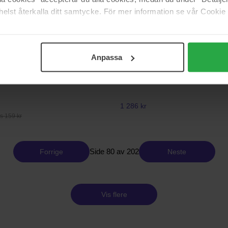
15 ml
elst återkalla ditt samtycke. För mer information se vår Cookie
939 kr
Ordinær pris 1 043 kr
Anpassa
Sensai
ar Centella Poremizing Fresh
Cellular Performance
40 ml
1 286 kr
s 159 kr
Side 80 av 202
Forrige
Neste
Vis flere