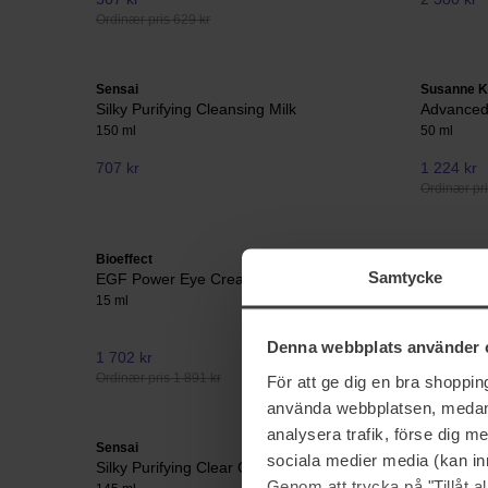
Ordinær pris 629 kr
Sensai
Susanne 
Silky Purifying Cleansing Milk
Advanced
150 ml
50 ml
707 kr
1 224 kr
Ordinær pri
Bioeffect
Purito
Samtycke
EGF Power Eye Cream
Wonder R
Unscente
15 ml
30 ml
Denna webbplats använder 
1 702 kr
225 kr
Ordinær pris 1 891 kr
Ordinær pri
För att ge dig en bra shoppi
använda webbplatsen, medan d
analysera trafik, förse dig 
Sensai
The Ordina
sociala medier media (kan in
Silky Purifying Clear Gel Wash
Niacinam
Genom att trycka på "Tillåt 