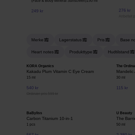
(Face & Body Mineral Sunscreen)
150 ml
276 kr
249 kr
Anbefalt p
Merke
Lagerstatus
Pris
Base n
Heart notes
Produkttype
Hudtilstand
KORA Organics
The Ordina
Kakadu Plum Vitamin C Eye Cream
Mandelic 
15 ml
30 ml
540 kr
115 kr
Ordinær pris 599 kr
BaByliss
U Beauty
Carbon Titanium 10-in-1
The Barri
1 pcs
50 ml
567 kr
2 380 kr