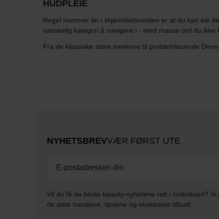
HUDPLEIE
Regel nummer èn i skjønnhetsverden er at du kan eie den
vanskelig kategori å navigere i - med masse ord du ikke 
Fra de klassiske store merkene til problemløsende Derma
NYHETSBREV
VÆR FØRST UTE
Vil du få de beste beauty-nyhetene rett i innboksen? Vi 
de siste trendene, tipsene og eksklusive tilbud!