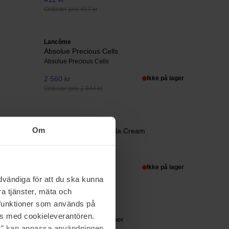
Ordinær pris 457 kr
Lancôme
Absolue Precious Cells
Absolue Precious Cells
2 560 kr
Ikke på lager
Ordinær pris 2 844 kr
Purito
Om
isting
Wonder Releaf Centella Cream
50 ml
354 kr
Ikke på lager
vändiga för att du ska kunna
a tjänster, mäta och
a funktioner som används på
Caudalie
as med cookieleverantören.
Vinopure Purifying Toner
jer" kan anpassa användningen