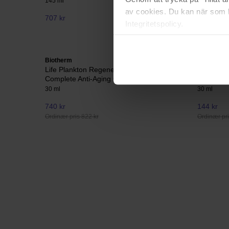
145 ml
100 ml
av cookies. Du kan när som h
707 kr
Ikke på lager
195 kr
Integritetspolicy.
Biotherm
SKIN1004
Life Plankton Regenerating Serum
Madagasc
Complete Anti-Aging Care
Ampoule
30 ml
30 ml
740 kr
144 kr
Ordinær pris 822 kr
Ordinær pri