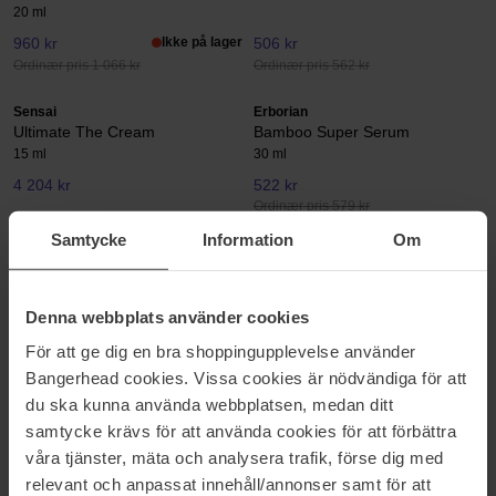
20 ml
960 kr
Ikke på lager
506 kr
Ordinær pris 1 066 kr
Ordinær pris 562 kr
Sensai
Erborian
Ultimate The Cream
Bamboo Super Serum
15 ml
30 ml
4 204 kr
522 kr
Ordinær pris 579 kr
Samtycke
Information
Om
COSRX
Lancer Skincare
The Niacinamide 15 Serum
The Method Polish Sensitive
Skin
20 ml
124 ml
Denna webbplats använder cookies
374 kr
Ikke på lager
1 068 kr
Ikke på lager
För att ge dig en bra shoppingupplevelse använder
Ordinær pris 415 kr
Bangerhead cookies. Vissa cookies är nödvändiga för att
du ska kunna använda webbplatsen, medan ditt
Dr. Hauschka
Biotherm
samtycke krävs för att använda cookies för att förbättra
Translucent Bronzing Tint
Aquasource+ Electrolyte Dewy
Gel 100H
18 ml
våra tjänster, mäta och analysera trafik, förse dig med
100 ml
relevant och anpassat innehåll/annonser samt för att