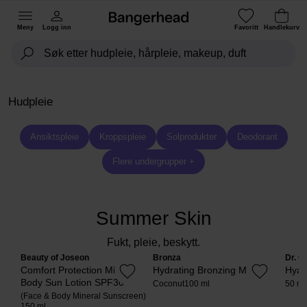
Meny
Logg inn
Favoritt
Handlekurv
Hudpleie
Ansiktspleie
Kroppspleie
Solprodukter
Deodorant
Flere undergrupper +
Summer Skin
Fukt, pleie, beskytt.
Beauty of Joseon
Bronza
Dr. C
Comfort Protection Mineral
Hydrating Bronzing Mist
Hyal
Body Sun Lotion SPF30
Coconut
100 ml
50 ml
(Face & Body Mineral Sunscreen)
150 ml