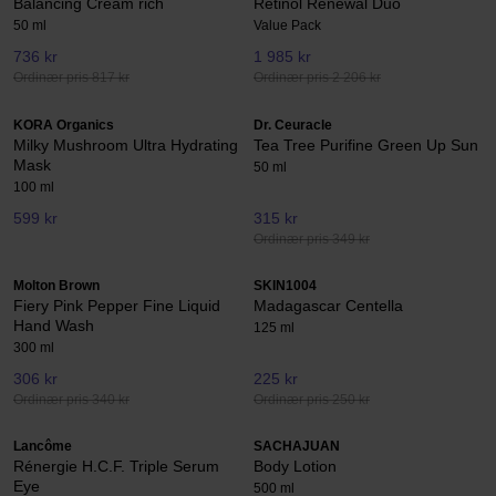
Balancing Cream rich
Retinol Renewal Duo
50 ml
Value Pack
736 kr
1 985 kr
Ordinær pris 817 kr
Ordinær pris 2 206 kr
KORA Organics
Dr. Ceuracle
Milky Mushroom Ultra Hydrating
Tea Tree Purifine Green Up Sun
Mask
50 ml
100 ml
599 kr
315 kr
Ordinær pris 349 kr
Molton Brown
SKIN1004
Fiery Pink Pepper Fine Liquid
Madagascar Centella
Hand Wash
125 ml
300 ml
306 kr
225 kr
Ordinær pris 340 kr
Ordinær pris 250 kr
Lancôme
SACHAJUAN
Rénergie H.C.F. Triple Serum
Body Lotion
Eye
500 ml