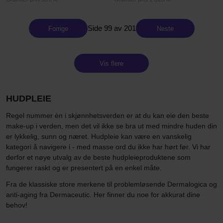
Side 99 av 201
Forrige
Neste
Vis flere
HUDPLEIE
Regel nummer èn i skjønnhetsverden er at du kan eie den beste
make-up i verden, men det vil ikke se bra ut med mindre huden din
er lykkelig, sunn og næret. Hudpleie kan være en vanskelig
kategori å navigere i - med masse ord du ikke har hørt før. Vi har
derfor et nøye utvalg av de beste hudpleieproduktene som
fungerer raskt og er presentert på en enkel måte.
Fra de klassiske store merkene til problemløsende Dermalogica og
anti-aging fra Dermaceutic. Her finner du noe for akkurat dine
behov!