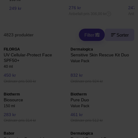
276 kr
247,
249 kr
Anbefalt pris 306,00 kr
Anbefa
Filter
Sorter
4823 produkter
FILORGA
Dermalogica
UV Cellular-Protect Face
Sensitive Skin Rescue Kit Duo
SPF50+
Value Pack
40 ml
450 kr
832 kr
Ordinær pris 500 kr
Ordinær pris 924 kr
Biotherm
Biotherm
Biosource
Pure Duo
150 ml
Value Pack
283 kr
461 kr
Ordinær pris 314 kr
Ordinær pris 512 kr
Babor
Dermalogica