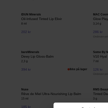
IDUN Minerals
MAC Cosm
Oil-Infused Tinted Lip Elixir
Glow Play
8 ml
3,14 g
202 kr
286 kr
Ordinær pri
bareMinerals
Some By M
Dewy Lip Gloss-Balm
V10 Hyal 
2,3 g
7 ml
394 kr
Ikke på lager
126 kr
Ordinær pri
Nuxe
RMS Beau
Rêve de Miel Ultra-Nourishing Lip Balm
Tinted Da
15 ml
3 g
185 kr
324 kr