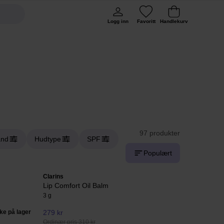
Logg inn
Favoritt
Handlekurv
97 produkter
and
Hudtype
SPF
Populært
Clarins
Lip Comfort Oil Balm
3 g
kke på lager
279 kr
Ordinær pris 310 kr