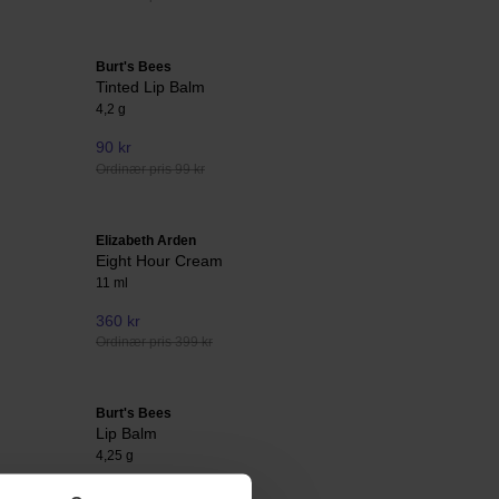
Burt's Bees
Tinted Lip Balm
4,2 g
90 kr
Ordinær pris 99 kr
Elizabeth Arden
Eight Hour Cream
11 ml
360 kr
Ordinær pris 399 kr
Burt's Bees
Lip Balm
4,25 g
54 kr