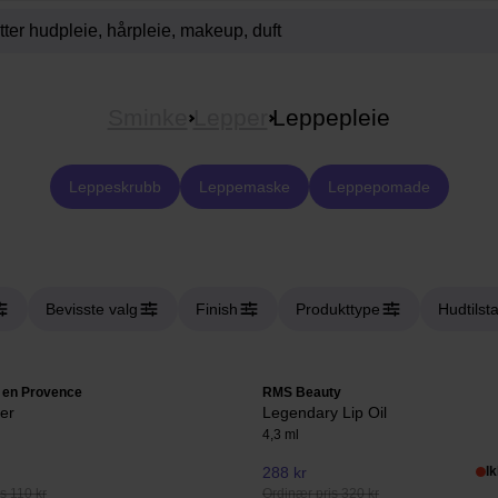
Sminke
Lepper
Leppepleie
Leppeskrubb
Leppemaske
Leppepomade
Bevisste valg
Finish
Produkttype
Hudtilst
 en Provence
RMS Beauty
er
Legendary Lip Oil
4,3 ml
288 kr
I
s 110 kr
Ordinær pris 320 kr