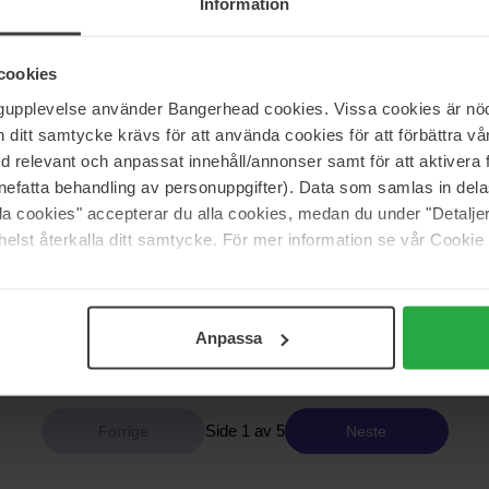
Information
s 360 kr
cookies
ty
Sensai
 Balm
Total Lip Treatment Stick
ngupplevelse använder Bangerhead cookies. Vissa cookies är nöd
5,2 g
itt samtycke krävs för att använda cookies för att förbättra vår
med relevant och anpassat innehåll/annonser samt för att aktiver
751 kr
nefatta behandling av personuppgifter). Data som samlas in del
s 360 kr
alla cookies" accepterar du alla cookies, medan du under "Detal
elst återkalla ditt samtycke. För mer information se vår Cookie
ty
Babor
 Overnight Lip Mask
Lip Balm
5 g
144 kr
Anpassa
s 390 kr
Ordinær pris 160 kr
Side 1 av 5
Neste