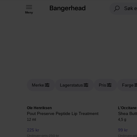
Meny
Merke
Lagerstatus
Pris
Farge
Ole Henriksen
L'Occitane
Pout Preserve Peptide Lip Treatment
Shea Butt
12 ml
4,5 g
225 kr
99 kr
Ordinær pris 250 kr
Ordinær pri