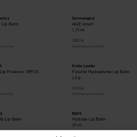
etics
Dermalogica
 Lip Balm
AGE smart
1.75 ml
355 kr
s 317 kr
Ordinær pris 394 kr
i
Estée Lauder
Lip Protector SPF15
Futurist Hydraplump Lip Balm
2,8 g
419 kr
s 141 kr
Ordinær pris 465 kr
ty
Björk
ily Lip Balm
Hydrate Lip Balm
15 ml
210 kr