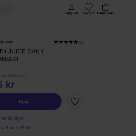
Logg inn
Favoritt
Handlekurv
nriksen
(3)
H JUICE DAILY
ANSER
 pris 394,00 kr
5 kr
Kjøp
Favoritt
nes på lager
 frakt over 399 kr