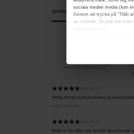
sociala medier media (kan in
Anmeldelser (3)
Spørsmål og svar 
Genom att trycka på "Tillåt 
av cookies. Du kan när som h
Integritetspolicy.
5
Basert på 3 anmeldelser
2024-02-16
Veldig fornøy med produktet og leveringstid
Grete Grimstad
2022-08-31
Dette er for tiden min favoritt skummende a