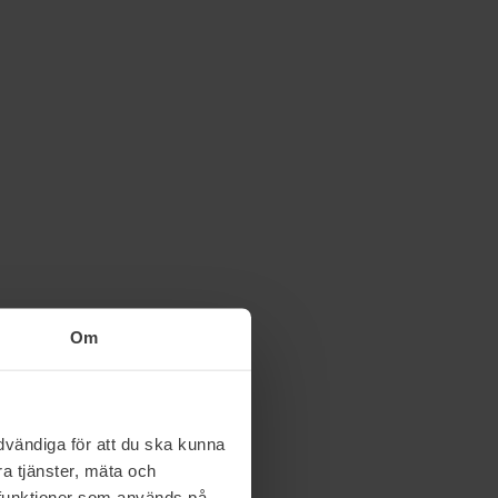
Om
vändiga för att du ska kunna
a tjänster, mäta och
a funktioner som används på