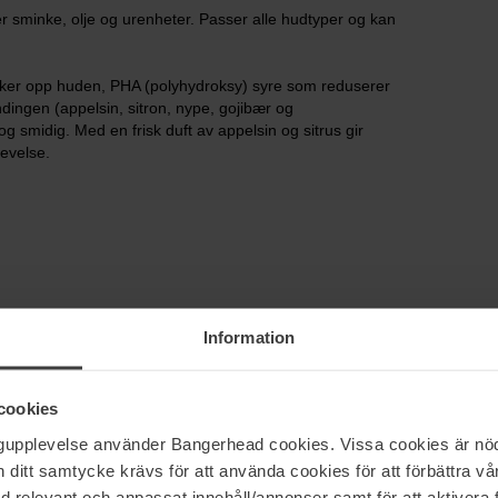
r sminke, olje og urenheter. Passer alle hudtyper og kan
sker opp huden, PHA (polyhydroksy) syre som reduserer
dingen (appelsin, sitron, nype, gojibær og
g smidig. Med en frisk duft av appelsin og sitrus gir
evelse.
Information
cookies
ngupplevelse använder Bangerhead cookies. Vissa cookies är nöd
itt samtycke krävs för att använda cookies för att förbättra vår
med relevant och anpassat innehåll/annonser samt för att aktiver