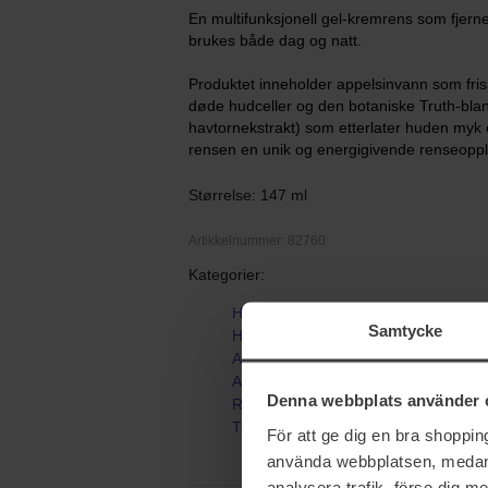
En multifunksjonell gel-kremrens som fjerne
brukes både dag og natt.
Produktet inneholder appelsinvann som fri
døde hudceller og den botaniske Truth-blan
havtornekstrakt) som etterlater huden myk o
rensen en unik og energigivende renseoppl
Størrelse: 147 ml
Artikkelnummer: 82760
Kategorier:
Hjem
Samtycke
Hudpleie
Ansiktspleie
Ansiktsrens
Denna webbplats använder 
Rensegel
Truth Juice Daily Cleanser
För att ge dig en bra shoppi
använda webbplatsen, medan d
analysera trafik, förse dig 