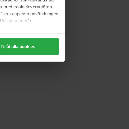
as med cookieleverantören.
jer" kan anpassa användningen
 Policy samt vår
Tillåt alla cookies