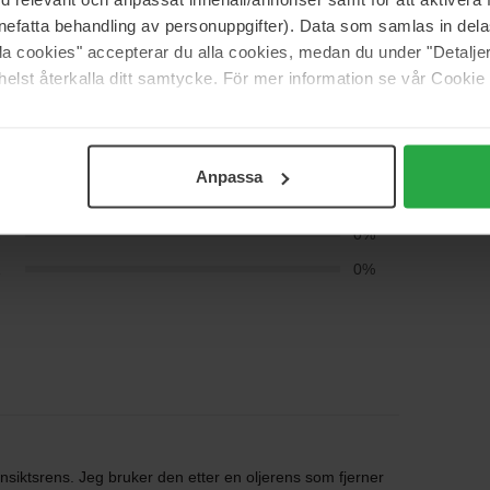
nefatta behandling av personuppgifter). Data som samlas in del
(0)
alla cookies" accepterar du alla cookies, medan du under "Detal
elst återkalla ditt samtycke. För mer information se vår Cookie
5
100%
4
0%
Anpassa
3
0%
2
0%
1
0%
nsiktsrens. Jeg bruker den etter en oljerens som fjerner