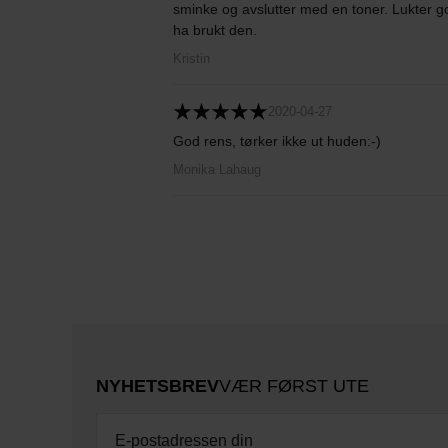
sminke og avslutter med en toner. Lukter god
ha brukt den.
Kristin
2020-04-27
God rens, tørker ikke ut huden:-)
Monika Lahaug
NYHETSBREV
VÆR FØRST UTE