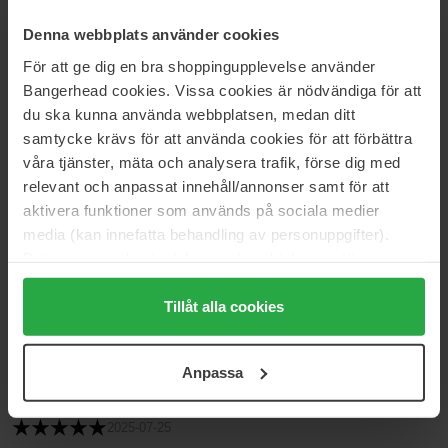
Denna webbplats använder cookies
Anmeldelser (4)
Spørsmål og svar (0)
För att ge dig en bra shoppingupplevelse använder
Bangerhead cookies. Vissa cookies är nödvändiga för att
du ska kunna använda webbplatsen, medan ditt
5
samtycke krävs för att använda cookies för att förbättra
våra tjänster, mäta och analysera trafik, förse dig med
relevant och anpassat innehåll/annonser samt för att
Basert på 4 anmeldelser
aktivera funktioner som används på sociala medier
media (kan innefatta behandling av personuppgifter).
5
100%
Data som samlas in delas med cookieleverantören.
Genom att trycka på "Tillåt alla cookies" accepterar du
4
0%
alla cookies, medan du under "Detaljer" kan anpassa
Tillåt alla cookies
3
0%
användningen av cookies. Du kan när som helst återkalla
2
0%
ditt samtycke. För mer information se vår Cookie Policy
Anpassa
samt vår Integritetspolicy.
1
0%
2025-07-25