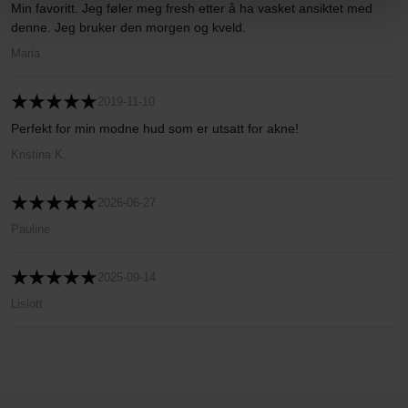
Min favoritt. Jeg føler meg fresh etter å ha vasket ansiktet med
denne. Jeg bruker den morgen og kveld.
Maria
2019-11-10
Perfekt for min modne hud som er utsatt for akne!
Kristina K.
2026-06-27
Pauline
2025-09-14
Lislott