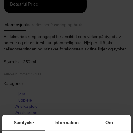
Beautiful Price
Informasjon
Ingredienser
Dosering og bruk
En luksuriøs rengjøringsgel for ansiktet som virker på dypet av
porene og gir en fresh, ungdommelig hud. Hjelper til å øke
celleomsetningen og minsker forekomsten av fine linjer og rynker.
Størrelse: 250 ml
Artikkelnummer: 47433
Kategorier:
Hjem
Hudpleie
Ansiktspleie
Ansiktsrens
Rensegel
Samtycke
Information
Om
Anti Aging Cleanser