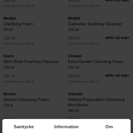
169 kr
364 kr
Ordinær pris 187 kr
Ordinær pris 404 kr
Medik8
Medik8
Clarifying Foam
Calmwise Soothing Cleanser
40 ml
150 ml
122 kr
365 kr
Ikke på lager
Ordinær pris 135 kr
Ordinær pris 395 kr
Klairs
Clinique
Rich Moist Foaming Cleanser
Extra Gentle Cleansing Foam
100 ml
125 ml
261 kr
343 kr
Ikke på lager
Ordinær pris 289 kr
Ordinær pris 381 kr
Benton
Shiseido
Honest Cleansing Foam
Defend Preparation Cleansing
Microfoam
150 g
180 ml
187 kr
608 kr
Ordinær pris 207 kr
Ordinær pris 675 kr
Samtycke
Information
Om