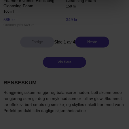
Foamer 5 Gentle Exfoliating
Cleansing Foam
Cleansing Foam
150 ml
100 ml
585 kr
349 kr
Ordinær pris 649 kr
Side 1 av 4
Neste
Vis flere
RENSESKUM
Rengjøringsskum rengjør og balanserer huden. Lett skummende
rengjøring som gir deg en myk hud som er full av glow. Skummet
tar effektivt bort smuts og sminke, og skylles enkelt bort med vann.
Perfekt produkt i din daglige skjønnhetsrutine.