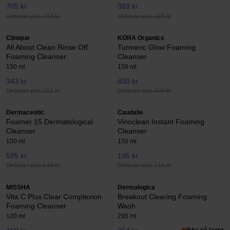
705 kr
383 kr
Ordinær pris 783 kr
Ordinær pris 425 kr
Clinique
KORA Organics
All About Clean Rinse Off
Turmeric Glow Foaming
Foaming Cleanser
Cleanser
150 ml
150 ml
343 kr
450 kr
Ordinær pris 381 kr
Ordinær pris 499 kr
Dermaceutic
Caudalie
Foamer 15 Dermatological
Vinoclean Instant Foaming
Cleanser
Cleanser
100 ml
150 ml
585 kr
195 kr
Ordinær pris 649 kr
Ordinær pris 216 kr
MISSHA
Dermalogica
Vita C Plus Clear Complexion
Breakout Clearing Foaming
Foaming Cleanser
Wash
120 ml
295 ml
Ikke på lager