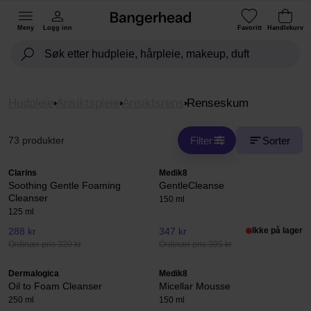
Meny
Logg inn
Favoritt
Handlekurv
Hudpleie
Ansiktspleie
Ansiktsrens
Renseskum
Filter
Sorter
73 produkter
Clarins
Medik8
Soothing Gentle Foaming
GentleCleanse
Cleanser
150 ml
125 ml
288 kr
347 kr
Ikke på lager
Ordinær pris 320 kr
Ordinær pris 395 kr
Dermalogica
Medik8
Oil to Foam Cleanser
Micellar Mousse
250 ml
150 ml