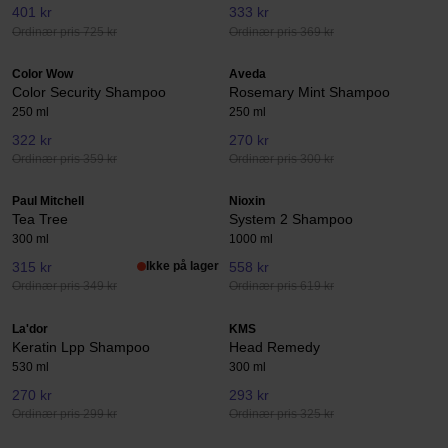
401 kr
333 kr
Ordinær pris 725 kr
Ordinær pris 369 kr
Color Wow
Aveda
Color Security Shampoo
Rosemary Mint Shampoo
250 ml
250 ml
322 kr
270 kr
Ordinær pris 359 kr
Ordinær pris 300 kr
Paul Mitchell
Nioxin
Tea Tree
System 2 Shampoo
300 ml
1000 ml
315 kr
Ikke på lager
558 kr
Ordinær pris 349 kr
Ordinær pris 619 kr
La'dor
KMS
Keratin Lpp Shampoo
Head Remedy
530 ml
300 ml
270 kr
293 kr
Ordinær pris 299 kr
Ordinær pris 325 kr