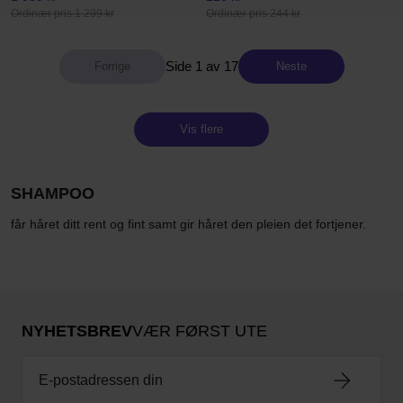
Ordinær pris 1 299 kr
Ordinær pris 244 kr
Side 1 av 17
Neste
Vis flere
SHAMPOO
får håret ditt rent og fint samt gir håret den pleien det fortjener.
NYHETSBREV
VÆR FØRST UTE