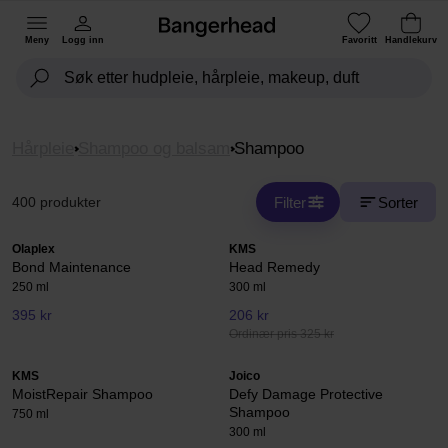
Meny
Logg inn
Favoritt
Handlekurv
Hårpleie
Shampoo og balsam
Shampoo
Filter
Sorter
400 produkter
Olaplex
KMS
Bond Maintenance
Head Remedy
250 ml
300 ml
395 kr
206 kr
Ordinær pris 325 kr
KMS
Joico
MoistRepair Shampoo
Defy Damage Protective
Shampoo
750 ml
300 ml