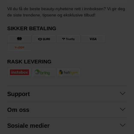
Vil du få de beste beauty-nyhetene rett i innboksen? Vi gir deg
de siste trendene, tipsene og eksklusive tilbud!
SIKKER BETALING
RASK LEVERING
Support
Kontakt oss
Om oss
Spørsmål og svar
Om oss
Kjøpsvilkår
Sosiale medier
Samarbeid med oss
Bytte og retur