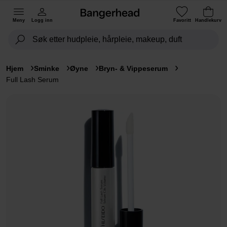
Meny
Logg inn
Favoritt
Handlekurv
Hjem
Sminke
Øyne
Bryn- & Vippeserum
Full Lash Serum