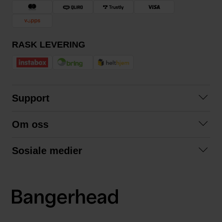
RASK LEVERING
Support
Kontakt oss
Om oss
Spørsmål og svar
Om oss
Kjøpsvilkår
Sosiale medier
Samarbeid med oss
Bytte og retur
Facebook
Bærekraft og miljø
Personvernerklæring
Instagram
Frakt og levering
LinkedIn