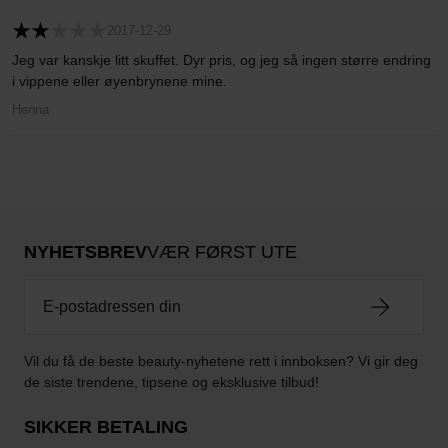
2017-12-29
Jeg var kanskje litt skuffet. Dyr pris, og jeg så ingen større endring
i vippene eller øyenbrynene mine.
Henna
NYHETSBREV
VÆR FØRST UTE
Vil du få de beste beauty-nyhetene rett i innboksen? Vi gir deg
de siste trendene, tipsene og eksklusive tilbud!
SIKKER BETALING