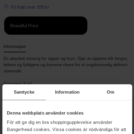
Fri frakt over 399 kr
Beautiful Price
Informasjon
En absolutt omsorg for vipper og bryn. Gjør at vippene blir lengre,
tettere og fyldigere og brynene rikere for et ungdommelig definert
utseende.
Størrelse: 6 ml
Samtycke
Information
Om
Artikkelnummer: 40283
Kategorier:
Denna webbplats använder cookies
Hjem
För att ge dig en bra shoppingupplevelse använder
Sminke
Øyne
Bangerhead cookies. Vissa cookies är nödvändiga för att