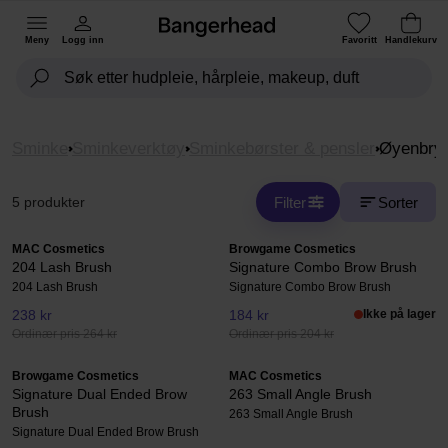
Meny
Logg inn
Favoritt
Handlekurv
Sminke
Sminkeverktøy
Sminkebørster & pensler
Øyenbry
Filter
Sorter
5 produkter
MAC Cosmetics
Browgame Cosmetics
204 Lash Brush
Signature Combo Brow Brush
204 Lash Brush
Signature Combo Brow Brush
238 kr
184 kr
Ikke på lager
Ordinær pris 264 kr
Ordinær pris 204 kr
Browgame Cosmetics
MAC Cosmetics
Signature Dual Ended Brow
263 Small Angle Brush
Brush
263 Small Angle Brush
Signature Dual Ended Brow Brush