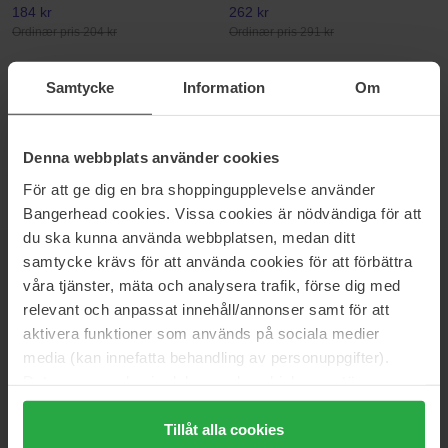
184 kr
262 kr
Ordinær pris 204 kr
Ordinær pris 291 kr
RMS Beauty
Samtycke
Information
Om
Back2Brow Brush
Back2Brow Brush
279 kr
Denna webbplats använder cookies
Ordinær pris 310 kr
För att ge dig en bra shoppingupplevelse använder
Bangerhead cookies. Vissa cookies är nödvändiga för att
du ska kunna använda webbplatsen, medan ditt
samtycke krävs för att använda cookies för att förbättra
NYHETSBREV
VÆR FØRST UTE
våra tjänster, mäta och analysera trafik, förse dig med
relevant och anpassat innehåll/annonser samt för att
aktivera funktioner som används på sociala medier
media (kan innefatta behandling av personuppgifter).
Data som samlas in delas med cookieleverantören.
Vil du få de beste beauty-nyhetene rett i innboksen? Vi gir deg
de siste trendene, tipsene og eksklusive tilbud!
Genom att trycka på "Tillåt alla cookies" accepterar du
alla cookies, medan du under "Detaljer" kan anpassa
Tillåt alla cookies