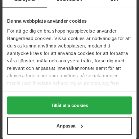
351 kr
288 kr
Ordinær pris 319 kr
Denna webbplats använder cookies
Schwarzkopf Professional
Björk
Osis+ Session
SPRAYA LAGOM
För att ge dig en bra shoppingupplevelse använder
300 ml
300 ml
Bangerhead cookies. Vissa cookies är nödvändiga för att
241 kr
289 kr
du ska kunna använda webbplatsen, medan ditt
Ordinær pris 267 kr
samtycke krävs för att använda cookies för att förbättra
våra tjänster, mäta och analysera trafik, förse dig med
KMS
L'ANZA
AddVolume Styling Foam
Healing Style
relevant och anpassat innehåll/annonser samt för att
300 ml
200 ml
aktivera funktioner som används på sociala medier
320 kr
235 kr
media (kan innefatta behandling av personuppgifter).
Ordinær pris 355 kr
Ordinær pris 380 kr
Data som samlas in delas med cookieleverantören.
Genom att trycka på "Tillåt alla cookies" accepterar du
Four Reasons
KMS
alla cookies, medan du under "Detaljer" kan anpassa
Tillåt alla cookies
Sensitive Wax
Hair Play
100 ml
100 ml
användningen av cookies. Du kan när som helst återkalla
ditt samtycke. För mer information se vår Cookie Policy
189 kr
356 kr
Anpassa
Ordinær pris 209 kr
Ordinær pris 395 kr
samt vår Integritetspolicy.