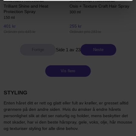
Sebastian Professional
Schwarzkopf Professional
Trilliant Shine and Heat
Osis + Texture Craft Hair Spray
Protection Spray
300 ml
150 ml
401 kr
255 kr
Ordinær pris 445 kr
Ordinær pris 283 kr
Side 1 av 23
Neste
Vis flere
STYLING
Enten håret ditt er rett og glatt eller fult av krøller, er gresset alltid
grønnere på den andre siden. Hvis du ønsker å endre hårets
personlighet slik at det ser naturlig og holder, mens beskytter det
mot skader, har vi den beste hårspray, gele, voks, olje, hår mousse
og texturiser styling for alle dine behov.