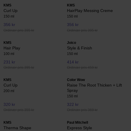
KMS
KMS
Curl Up
HairPlay Messing Creme
150 ml
150 ml
356 kr
356 kr
Ordinær pris 395 kr
Ordinær pris 395 kr
KMS
Joico
Hair Play
Style & Finish
100 ml
150 ml
231 kr
414 kr
Ordinær pris 395 kr
Ordinær pris 459 kr
KMS
Color Wow
Curl Up
Raise The Root Thicken + Lift
Spray
200 ml
150 ml
320 kr
322 kr
Ordinær pris 355 kr
Ordinær pris 369 kr
KMS
Paul Mitchell
Therma Shape
Express Style