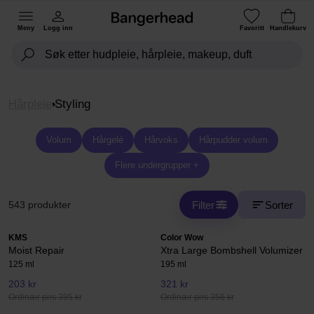
Meny
Logg inn
Favoritt
Handlekurv
Hårpleie
Styling
Volum
Hårgelé
Hårvoks
Hårpudder volum
Flere undergrupper +
Filter
Sorter
543 produkter
KMS
Color Wow
Moist Repair
Xtra Large Bombshell Volumizer
125 ml
195 ml
203 kr
321 kr
Ordinær pris 395 kr
Ordinær pris 356 kr