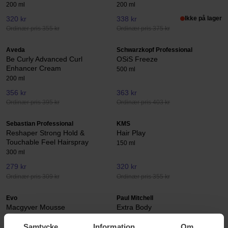
200 ml
200 ml
320 kr
338 kr
Ikke på lager
Ordinær pris 355 kr
Ordinær pris 375 kr
Aveda
Schwarzkopf Professional
Be Curly Advanced Curl
OSiS Freeze
Enhancer Cream
500 ml
200 ml
356 kr
363 kr
Ordinær pris 395 kr
Ordinær pris 403 kr
Sebastian Professional
KMS
Reshaper Strong Hold &
Hair Play
Touchable Feel Hairspray
150 ml
300 ml
279 kr
320 kr
Ordinær pris 309 kr
Ordinær pris 355 kr
Evo
Paul Mitchell
Macgyver Mousse
Extra Body
200 ml
250 ml
Samtycke
Information
Om