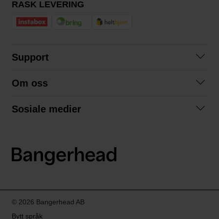
RASK LEVERING
Support
Kontakt oss
Om oss
Spørsmål og svar
Om oss
Kjøpsvilkår
Sosiale medier
Samarbeid med oss
Bytte og retur
Facebook
Bærekraft og miljø
Personvernerklæring
Instagram
Frakt og levering
LinkedIn
© 2026 Bangerhead AB
Bytt språk