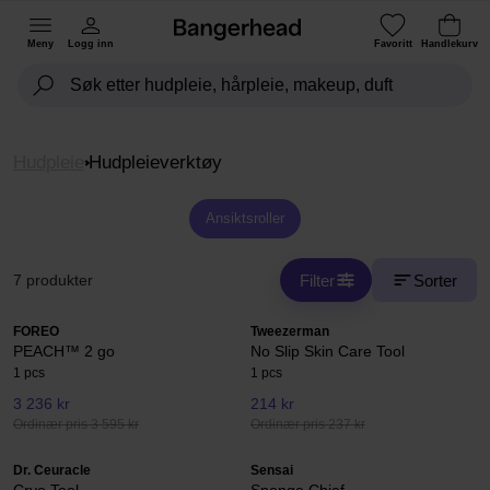
Meny
Logg inn
Favoritt
Handlekurv
Hudpleie
Hudpleieverktøy
Ansiktsroller
Filter
Sorter
7 produkter
FOREO
Tweezerman
PEACH™ 2 go
No Slip Skin Care Tool
1 pcs
1 pcs
3 236 kr
214 kr
Ordinær pris 3 595 kr
Ordinær pris 237 kr
Dr. Ceuracle
Sensai