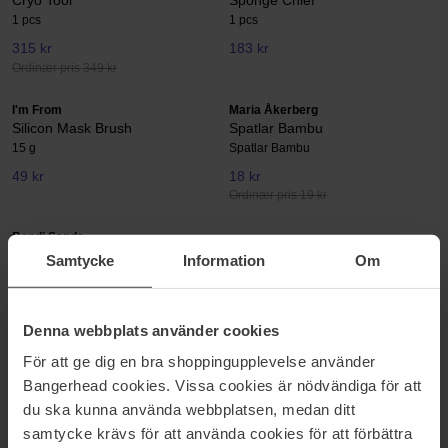
Cryo Tool
Sponge Chief
1 pcs
1 pcs
315 kr
183 kr
Ordinær pris 349 kr
I'm From
Maria Åkerberg
Silicon Mask Brush
Spatlar Bambu
15 g
Spatlar Bambu
49 kr
18 kr
Ordinær pris 19 kr
Bondi Sands
Exfoliating Mitt
Samtycke
Information
Om
1 pcs
96 kr
Ordinær pris 106 kr
Denna webbplats använder cookies
För att ge dig en bra shoppingupplevelse använder
HUDPLEIEVERKTØY
Bangerhead cookies. Vissa cookies är nödvändiga för att
du ska kunna använda webbplatsen, medan ditt
Noen ganger rekker ikke hendene til, da er det rengjørings verktøy
samtycke krävs för att använda cookies för att förbättra
som du kan bruke for å sikre en frisk følelse og et strålende